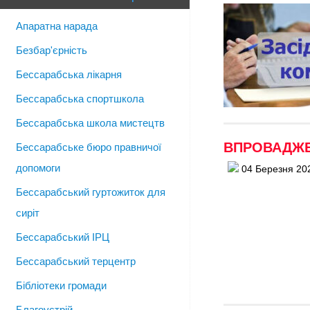
Апаратна нарада
Безбар'єрність
Бессарабська лікарня
Бессарабська спортшкола
Бессарабська школа мистецтв
ВПРОВАДЖЕ
Бессарабське бюро правничої
допомоги
04 Березня 20
Бессарабський гуртожиток для
сиріт
Бессарабський ІРЦ
Бессарабський терцентр
Бібліотеки громади
Благоустрій