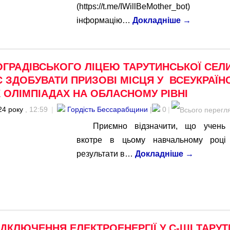
(https://t.me/IWillBeMother_bot)
інформацію…
Докладніше
→
ОГРАДІВСЬКОГО ЛІЦЕЮ ТАРУТИНСЬКОЇ СЕЛ
 ЗДОБУВАТИ ПРИЗОВІ МІСЦЯ У ВСЕУКРАЇН
 ОЛІМПІАДАХ НА ОБЛАСНОМУ РІВНІ
24 року
, 12:59
|
Гордість Бессарабщини
|
0
|
Приємно відзначити, що учень
вкотре в цьому навчальному році 
результати в…
Докладніше
→
ДКЛЮЧЕННЯ ЕЛЕКТРОЕНЕРГІЇ У С-ЩІ ТАРУ