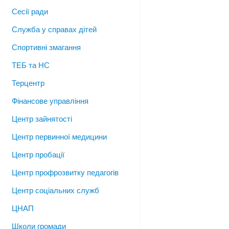
Сесії ради
Служба у справах дітей
Спортивні змагання
ТЕБ та НС
Терцентр
Фінансове управління
Центр зайнятості
Центр первинної медицини
Центр пробації
Центр профрозвитку педагогів
Центр соціальних служб
ЦНАП
Школи громади