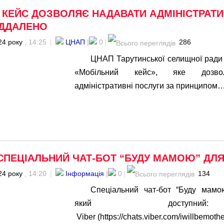
 КЕЙС ДОЗВОЛЯЄ НАДАВАТИ АДМІНІСТРАТИ
ІДДАЛЕНО
24 року
, 14:25
|
ЦНАП
|
0
|
286
ЦНАП Тарутинської селищної ради
«Мобільний кейс», яке дозво
адміністративні послуги за принципом
СПЕЦІАЛЬНИЙ ЧАТ-БОТ “БУДУ МАМОЮ” ДЛЯ
24 року
, 14:20
|
Інформація
|
0
|
134
Спеціальний чат-бот “Буду мамою
який досту
Viber (https://chats.viber.com/iwillbemo