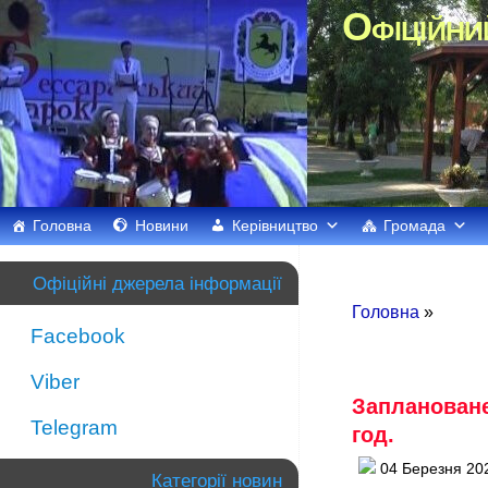
Офіційни
Головна
Новини
Керівництво
Громада
Офіційні джерела інформації
Головна
»
Facebook
Viber
Заплановане 
Telegram
год.
04 Березня 20
Категорії новин