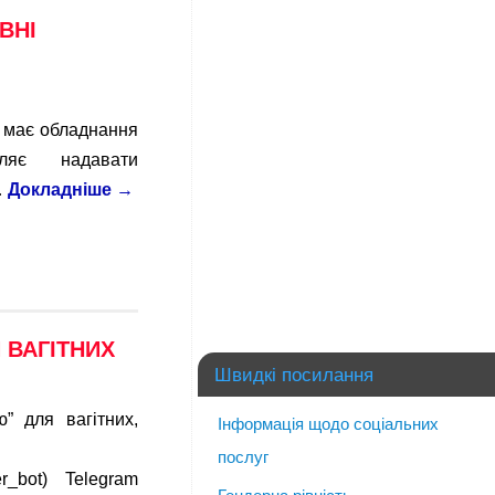
ВНІ
 має обладнання
ляє надавати
…
Докладніше
→
 ВАГІТНИХ
Швидкі посилання
” для вагітних,
Інформація щодо соціальних
пний:
послуг
ther_bot) Telegram