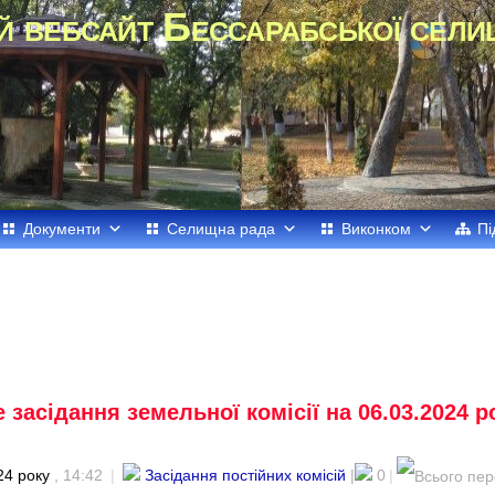
й вебсайт Бессарабської сели
Документи
Селищна рада
Виконком
Пі
засідання земельної комісії на 06.03.2024 ро
24 року
, 14:42
|
Засідання постійних комісій
|
0
|