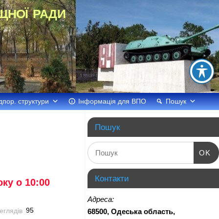
щної ради
дпор. структури
Інформація для ВПО
Пошук
Пошук
OK
Контакти
ку о 10:00
Адреса:
95
68500, Одеська область,