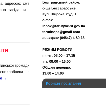
Болградський район,
за адресою: смт.
с-ще Бессарабське,
ано засідання…
вул. Широка, буд. 1
e-mail:
inbox@tarutyne-sr.gov.ua
tarutinops@gmail.com
телефон:
(04847) 4-80-13
РЕЖИМ РОБОТИ:
ІТИ
пн-чт:
08:00 – 17:15
п
т:
08:00 – 16:00
тинської громади
Обідня перерва:
оспвиробники в
13:00 – 14:00
ше
→
Корисні посилання