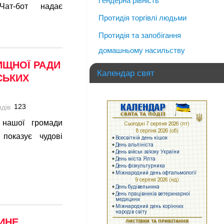
Гендерна рівність
 Чат-бот надає
Протидія торгівлі людьми
Протидія та запобігання
домашньому насильству
ИЩНОЇ РАДИ
Календар свят
СЬКИХ
123
 нашої громади
показує чудові
ТИНЕ