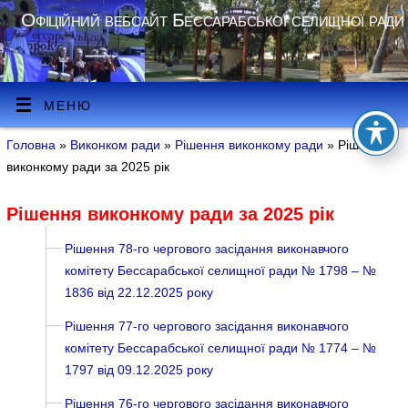
Офіційний вебсайт Бессарабської селищної ради
МЕНЮ
Головна
»
Виконком ради
»
Рішення виконкому ради
» Рішення
виконкому ради за 2025 рік
Рішення виконкому ради за 2025 рік
Рішення 78-го чергового засідання виконавчого
комітету Бессарабської селищної ради № 1798 – №
1836 від 22.12.2025 року
Рішення 77-го чергового засідання виконавчого
комітету Бессарабської селищної ради № 1774 – №
1797 від 09.12.2025 року
Рішення 76-го чергового засідання виконавчого