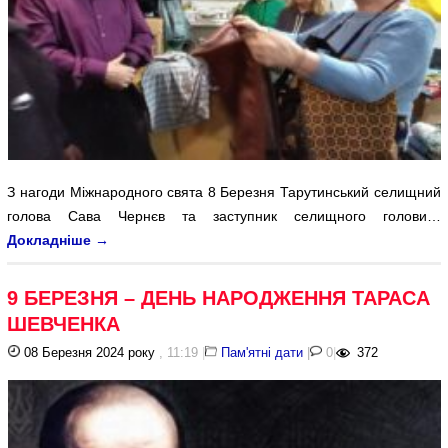
З нагоди Міжнародного свята 8 Березня Тарутинський селищний
голова Сава Чернєв та заступник селищного голови…
Докладніше
→
9 БЕРЕЗНЯ – ДЕНЬ НАРОДЖЕННЯ ТАРАСА
ШЕВЧЕНКА
08 Березня 2024 року
, 11:19
|
Пам'ятні дати
|
0
|
372