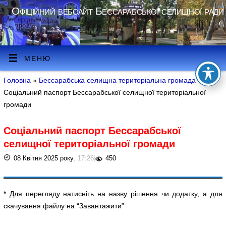
Офіційний вебсайт Бессарабської селищної ради
МЕНЮ
Головна
»
Бессарабська селищна територіальна громада
»
Соціальний паспорт Бессарабської селищної територіальної
громади
Соціальний паспорт Бессарабської
селищної територіальної громади
08 Квітня 2025 року
, 17:26
|
450
* Для перегляду натисніть на назву рішення чи додатку, а для
скачування файлу на “Завантажити”