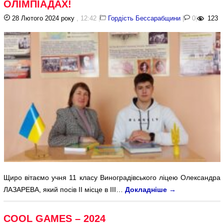
ОЛІМПІАДАХ!
28 Лютого 2024 року
, 12:42
|
Гордість Бессарабщини
|
0
|
123
Щиро вітаємо учня 11 класу Виноградівського ліцею Олександра
ЛАЗАРЕВА, який посів ІІ місце в ІІІ…
Докладніше
→
COOL GAMES – 2024