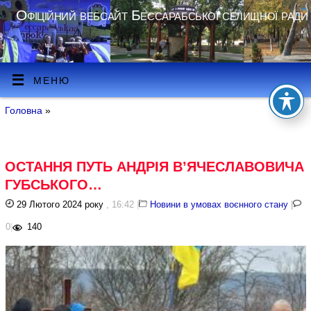
Офіційний вебсайт Бессарабської селищної ради
МЕНЮ
Головна
»
ОСТАННЯ ПУТЬ АНДРІЯ В’ЯЧЕСЛАВОВИЧА
ГУБСЬКОГО…
29 Лютого 2024 року
, 16:42
|
Новини в умовах воєнного стану
|
0
|
140