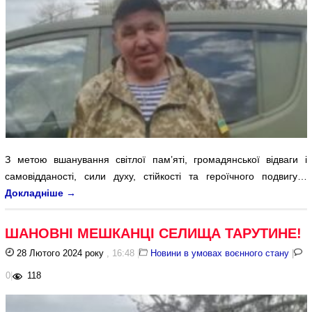
З метою вшанування світлої пам’яті, громадянської відваги і
самовідданості, сили духу, стійкості та героїчного подвигу…
Докладніше
→
ШАНОВНІ МЕШКАНЦІ СЕЛИЩА ТАРУТИНЕ!
28 Лютого 2024 року
, 16:48
|
Новини в умовах воєнного стану
|
0
|
118