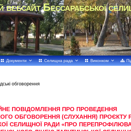
й вебсайт Бессарабської сели
Документи
Селищна рада
Виконком
Пі
дські обговорення
ЙНЕ ПОВІДОМЛЕННЯ ПРО ПРОВЕДЕННЯ
ОГО ОБГОВОРЕННЯ (СЛУХАННЯ) ПРОЄКТУ 
КОЇ СЕЛИЩНОЇ РАДИ «ПРО ПЕРЕПРОФІЛЮВА