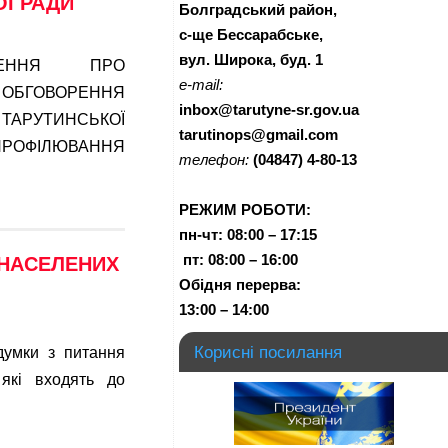
Ї РАДИ
Болградський район,
с-ще Бессарабське,
вул. Широка, буд. 1
МЛЕННЯ ПРО
e-mail:
ОБГОВОРЕННЯ
inbox@tarutyne-sr.gov.ua
ТАРУТИНСЬКОЇ
tarutinops@gmail.com
РОФІЛЮВАННЯ
телефон:
(04847) 4-80-13
РЕЖИМ РОБОТИ:
пн-чт:
08:00 – 17:15
п
т:
08:00 – 16:00
НАСЕЛЕНИХ
Обідня перерва:
13:00 – 14:00
Корисні посилання
думки з питання
 які входять до