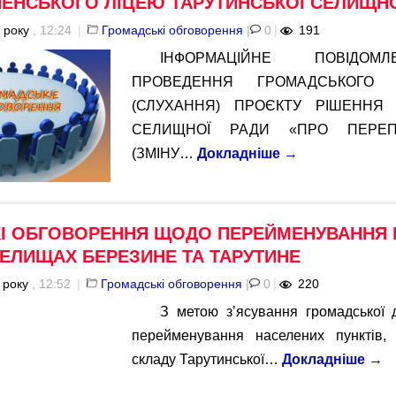
НЕНСЬКОГО ЛІЦЕЮ ТАРУТИНСЬКОЇ СЕЛИЩНО
 року
, 12:24
|
Громадські обговорення
|
0
|
191
ІНФОРМАЦІЙНЕ ПОВІДО
ПРОВЕДЕННЯ ГРОМАДСЬКОГО 
(СЛУХАННЯ) ПРОЄКТУ РІШЕННЯ 
СЕЛИЩНОЇ РАДИ «ПРО ПЕРЕП
(ЗМІНУ…
Докладніше
→
І ОБГОВОРЕННЯ ЩОДО ПЕРЕЙМЕНУВАННЯ 
СЕЛИЩАХ БЕРЕЗИНЕ ТА ТАРУТИНЕ
 року
, 12:52
|
Громадські обговорення
|
0
|
220
З метою з’ясування громадської 
перейменування населених пунктів,
складу Тарутинської…
Докладніше
→