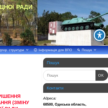
щної ради
дпор. структури
Інформація для ВПО
Пошук
Пошук
OK
Контакти
РІШЕННЯ
Адреса:
ННЯ (ЗМІНУ
68500, Одеська область,