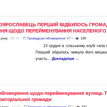
ЛОЯРОСЛАВЕЦЬ ПЕРШИЙ ВІДБУЛОСЬ ГРОМА
НЯ ЩОДО ПЕРЕЙМЕНУВАННЯ НАСЕЛЕНОГО 
 року
, 09:14
|
Громадські обговорення
|
0
|
190
13 грудня в сільському клубі сел
Перший зібралось чимало його мешка
участь…
Докладніше
→
обговорення щодо перейменування вулиць Т
риторіальної громади
 року
, 17:14
|
Громадські обговорення
|
0
|
331