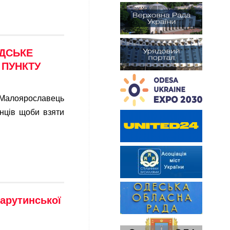
ДСЬКЕ
ПУНКТУ
а Малоярославець
нців щоби взяти
арутинської