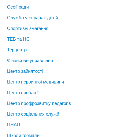
Сесії ради
Служба у справах дітей
Спортивні змагання
ТЕБ та НС
Терцентр
Фінансове управління
Центр зайнятості
Центр первинної медицини
Центр пробації
Центр профрозвитку педагогів
Центр соціальних служб
ЦНАП
Школи громади