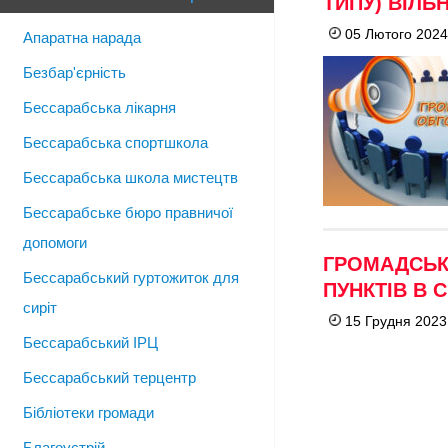
ТИПУ) ВІЛЬ
05 Лютого 2024
Апаратна нарада
Безбар'єрність
Бессарабська лікарня
Бессарабська спортшкола
Бессарабська школа мистецтв
Бессарабське бюро правничої
допомоги
ГРОМАДСЬК
Бессарабський гуртожиток для
ПУНКТІВ В 
сиріт
15 Грудня 2023
Бессарабський ІРЦ
Бессарабський терцентр
Бібліотеки громади
Благоустрій