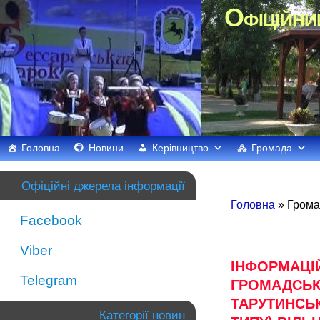
Офіційни
Головна
Новини
Керівництво
Громада
Офіційні джерела інформації
Головна
» Грома
Facebook
Viber
ІНФОРМАЦІ
Telegram
ГРОМАДСЬК
ТАРУТИНСЬ
Категорії новин