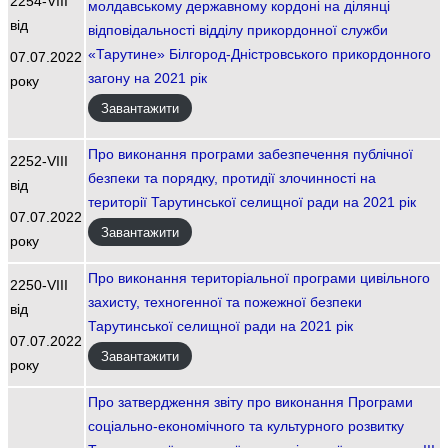
2254-VIII
молдавському державному кордоні на ділянці
від
відповідальності відділу прикордонної служби
«Тарутине» Білгород-Дністровського прикордонного
07.07.2022
загону на 2021 рік
року
Завантажити
Про виконання програми забезпечення публічної
2252-VIII
безпеки та порядку, протидії злочинності на
від
території Тарутинської селищної ради на 2021 рік
07.07.2022
Завантажити
року
Про виконання територіальної програми цивільного
2250-VIII
захисту, техногенної та пожежної безпеки
від
Тарутинської селищної ради на 2021 рік
07.07.2022
Завантажити
року
Про затвердження звіту про виконання Програми
соціально-економічного та культурного розвитку