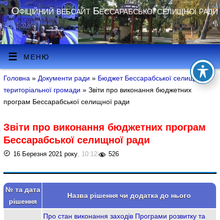
Офіційний вебсайт Бессарабської селищної ради
МЕНЮ
Головна
»
Документи ради
»
Бюджет Бессарабської селищної
територіальної громади
» Звіти про виконання бюджетних
програм Бессарабської селищної ради
Звіти про виконання бюджетних програм
Бессарабської селищної ради
16 Березня 2021 року
, 10:12
|
526
№ та дата
Назва рішення чи додатка до нього
рішення
Про стан виконання заходів Програми розвитку та