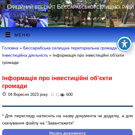
Офіційний вебсайт Бессарабської селищної ради
МЕНЮ
Головна
»
Бессарабська селищна територіальна громада
»
Інвестиційна діяльність
» Інформація про інвестиційні об’єкти
громади
Інформація про інвестиційні об’єкти
громади
04 Вересня 2023 року
, 11:11
|
600
* Для перегляду натисніть на назву документа чи додатку, а для
скачування файлу на “Завантажити”
Назва документа