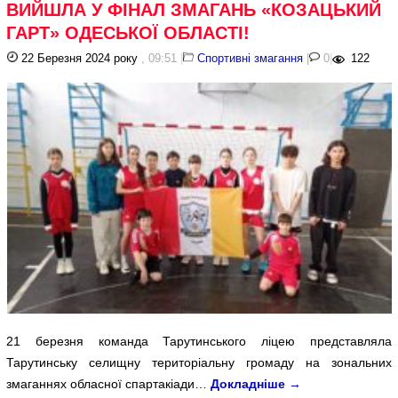
ВИЙШЛА У ФІНАЛ ЗМАГАНЬ «КОЗАЦЬКИЙ
ГАРТ» ОДЕСЬКОЇ ОБЛАСТІ!
22 Березня 2024 року
, 09:51
|
Спортивні змагання
|
0
|
122
21 березня команда Тарутинського ліцею представляла
Тарутинську селищну територіальну громаду на зональних
змаганнях обласної спартакіади…
Докладніше
→