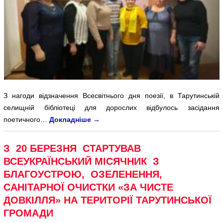
З нагоди відзначення Всесвітнього дня поезії, в Тарутинській
селищній бібліотеці для дорослих відбулось засідання
поетичного…
Докладніше
→
З 20 БЕРЕЗНЯ СТАРТУВАВ
ВСЕУКРАЇНСЬКИЙ МІСЯЧНИК З
БЛАГОУСТРОЮ, ОЗЕЛЕНЕННЯ,
САНІТАРНОЇ ОЧИСТКИ «ЗА ЧИСТЕ
ДОВКІЛЛЯ» НА ТЕРИТОРІЇ ТАРУТИНСЬКОЇ
ГРОМАДИ