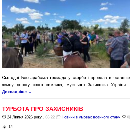
Сьогодні Бессарабська громада у скорботі провела в останню
земну дорогу свого земляка, мужнього Захисника України…
Докладніше
→
ТУРБОТА ПРО ЗАХИСНИКІВ
24 Липня 2026 року
, 08:22
|
Новини в умовах воєнного стану
|
0
|
14