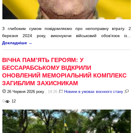
З глибоким сумом повідомляємо про непоправну втрату. 2
березня 2024 року, виконуючи військовий обов’язок із…
Докладніше
→
ВІЧНА ПАМ’ЯТЬ ГЕРОЯМ: У
БЕССАРАБСЬКОМУ ВІДКРИЛИ
ОНОВЛЕНИЙ МЕМОРІАЛЬНИЙ КОМПЛЕКС
ЗАГИБЛИМ ЗАХИСНИКАМ
26 Червня 2026 року
, 19:26
|
Новини в умовах воєнного стану
|
0
|
12