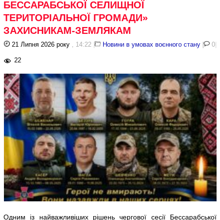
БЕССАРАБСЬКОЇ СЕЛИЩНОЇ
ТЕРИТОРІАЛЬНОЇ ГРОМАДИ»
ЗАХИСНИКАМ-ЗЕМЛЯКАМ
21 Липня 2026 року
, 14:22
|
Новини в умовах воєнного стану
|
0
|
22
Одним із найважливіших рішень чергової сесії Бессарабської