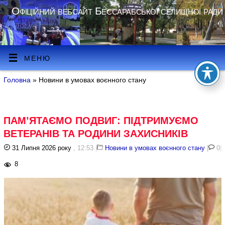
Офіційний вебсайт Бессарабської селищної ради
МЕНЮ
Головна
» Новини в умовах воєнного стану
ПАМ’ЯТАЄМО ПОДВИГ: ПІДТРИМУЄМО
ВЕТЕРАНІВ ТА РОДИНИ ЗАХИСНИКІВ
31 Липня 2026 року
, 12:53
|
Новини в умовах воєнного стану
|
0
|
8