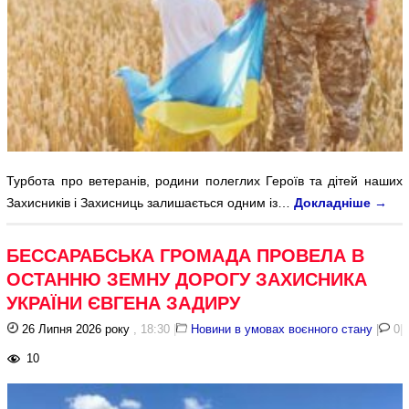
Турбота про ветеранів, родини полеглих Героїв та дітей наших
Захисників і Захисниць залишається одним із…
Докладніше
→
БЕССАРАБСЬКА ГРОМАДА ПРОВЕЛА В
ОСТАННЮ ЗЕМНУ ДОРОГУ ЗАХИСНИКА
УКРАЇНИ ЄВГЕНА ЗАДИРУ
26 Липня 2026 року
, 18:30
|
Новини в умовах воєнного стану
|
0
|
10