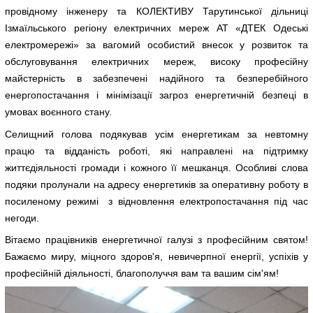
провідному інженеру та КОЛЕКТИВУ Тарутинської дільниці
Ізмаїльського регіону електричних мереж АТ «ДТЕК Одеські
електромережі» за вагомий особистий внесок у розвиток та
обслуговування електричних мереж, високу професійну
майстерність в забезпечені надійного та безперебійного
енергопостачання і мінімізації загроз енергетичній безпеці в
умовах воєнного стану.
Селищний голова подякував усім енергетикам за невтомну
працю та відданість роботі, які направлені на підтримку
життєдіяльності громади і кожного її мешканця. Особливі слова
подяки пролунали на адресу енергетиків за оперативну роботу в
посиленому режимі з відновлення електропостачання під час
негоди.
Вітаємо працівників енергетичної галузі з професійним святом!
Бажаємо миру, міцного здоров'я, невичерпної енергії, успіхів у
професійній діяльності, благополуччя вам та вашим сім'ям!