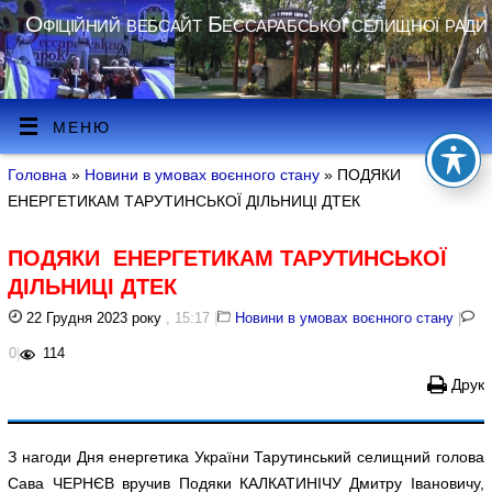
Офіційний вебсайт Бессарабської селищної ради
МЕНЮ
Головна
»
Новини в умовах воєнного стану
» ПОДЯКИ
ЕНЕРГЕТИКАМ ТАРУТИНСЬКОЇ ДІЛЬНИЦІ ДТЕК
ПОДЯКИ ЕНЕРГЕТИКАМ ТАРУТИНСЬКОЇ
ДІЛЬНИЦІ ДТЕК
22 Грудня 2023 року
, 15:17
|
Новини в умовах воєнного стану
|
0
|
114
Друк
З нагоди Дня енергетика України Тарутинський селищний голова
Сава ЧЕРНЄВ вручив Подяки КАЛКАТИНІЧУ Дмитру Івановичу,