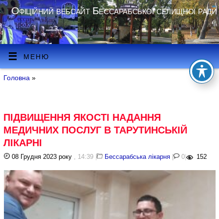
Офіційний вебсайт Бессарабської селищної ради
МЕНЮ
Головна
»
ПІДВИЩЕННЯ ЯКОСТІ НАДАННЯ
МЕДИЧНИХ ПОСЛУГ В ТАРУТИНСЬКІЙ
ЛІКАРНІ
08 Грудня 2023 року
, 14:39
|
Бессарабська лікарня
|
0
|
152