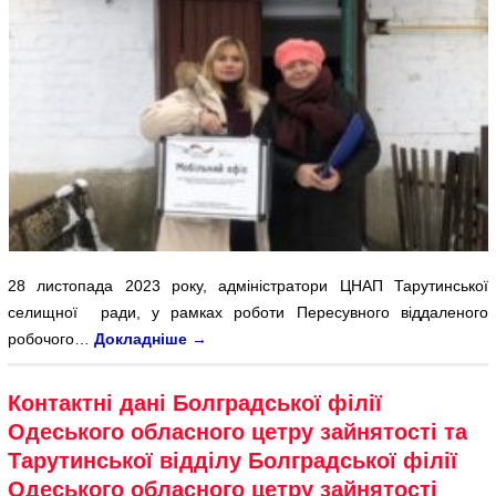
28 листопада 2023 року, адміністратори ЦНАП Тарутинської
селищної ради, у рамках роботи Пересувного віддаленого
робочого…
Докладніше
→
Контактні дані Болградської філії
Одеського обласного цетру зайнятості та
Тарутинської відділу Болградської філії
Одеського обласного цетру зайнятості