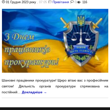
01 Грудня 2023 року
, 07:05
|
Привітання
|
0
|
116
Шановні працівники прокуратури! Щиро вітаю вас з професійним
святом! Діяльність органів прокуратури спрямована на
постійний…
Докладніше
→