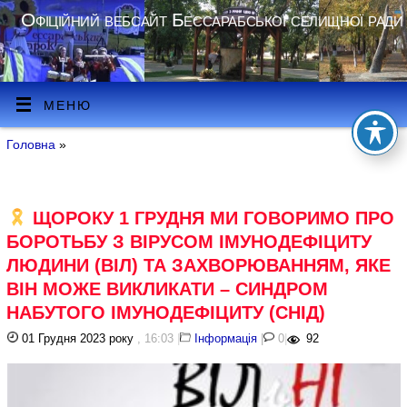
Офіційний вебсайт Бессарабської селищної ради
МЕНЮ
Головна
»
ЩОРОКУ 1 ГРУДНЯ МИ ГОВОРИМО ПРО
БОРОТЬБУ З ВІРУСОМ ІМУНОДЕФІЦИТУ
ЛЮДИНИ (ВІЛ) ТА ЗАХВОРЮВАННЯМ, ЯКЕ
ВІН МОЖЕ ВИКЛИКАТИ – СИНДРОМ
НАБУТОГО ІМУНОДЕФІЦИТУ (СНІД)
01 Грудня 2023 року
, 16:03
|
Інформація
|
0
|
92