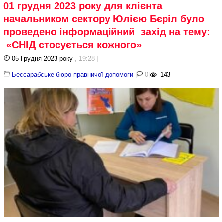
01 грудня 2023 року для клієнта
начальником сектору Юлією Бєріл було
проведено інформаційний захід на тему:
«СНІД стосується кожного»
05 Грудня 2023 року
, 19:28
|
Бессарабське бюро правничої допомоги
|
0
|
143