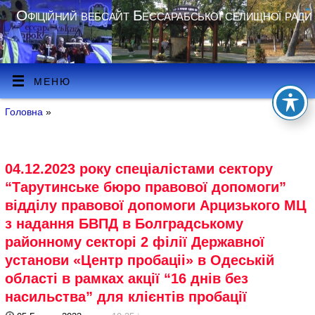
Офіційний вебсайт Бессарабської селищної ради
МЕНЮ
Головна
»
04.12.2023 року спеціалістами сектору
“Тарутинське бюро правової допомоги”
відділу правової допомоги Арцизького МЦ
з надання БВПД в Болградському
районному секторі 2 філії Державної
установи «Центр пробаціі» в Одеській
області в рамках акції “16 днів без
насильства” для клієнтів пробації