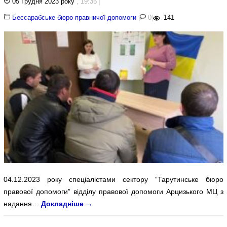
05 Грудня 2023 року
, 19:35
|
Бессарабське бюро правничої допомоги
|
0
|
141
04.12.2023 року спеціалістами сектору “Тарутинське бюро
правової допомоги” відділу правової допомоги Арцизького МЦ з
надання…
Докладніше
→