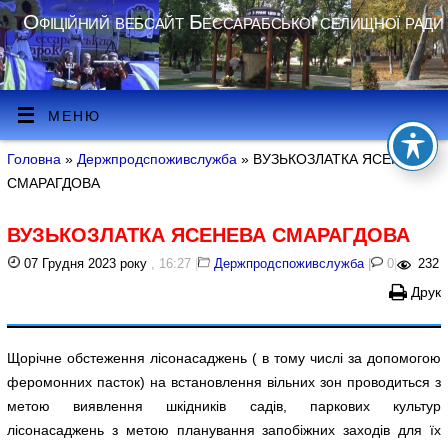
Офіційний вебсайт Бессарабської селищної ради
МЕНЮ
Головна
»
Держпродспоживслужба
» ВУЗЬКОЗЛАТКА ЯСЕНЕВА
СМАРАГДОВА
ВУЗЬКОЗЛАТКА ЯСЕНЕВА СМАРАГДОВА
07 Грудня 2023 року
, 16:27
|
Держпродспоживслужба
|
0
|
232
Друк
Щорічне обстеження лісонасаджень ( в тому числі за допомогою
феромонних пасток) на встановлення вільних зон проводиться з
метою виявлення шкідників садів, паркових культур
лісонасаджень з метою планування запобіжних заходів для їх