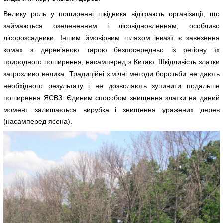
Велику роль у поширенні шкідника відіграють організації, що
займаються озелененням і лісовідновленням, особливо
лісорозсадники. Іншим ймовірним шляхом інвазії є завезення
комах з дерев’яною тарою безпосередньо із регіону їх
природного поширення, насамперед з Китаю. Шкідливість златки
загрозливо велика. Традиційні хімічні методи боротьби не дають
необхідного результату і не дозволяють зупинити подальше
поширення ЯСВЗ. Єдиним способом знищення златки на даний
момент залишається вирубка і знищення уражених дерев
(насамперед ясена).