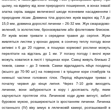
цьому, на відміну від зони природного поширення, в зонах інвазії
златка скрізь завдає величезної шкоди ясеневим насадженням і
природним лісам. Довжина тіла дорослих жуків варіює від 7,5 до
15,0 мм, довжина дорослої личинки – 26-32 мм. Жук смарагдово-
зелений, із золотистим, бронзовуватим або фіолетовим блиском.
Літ жуків може тривати з середини травня до серпня. Жуки
живляться листям у кронах дерев; в сонячну теплу погоду вони
активні з 6 до 20 години, в пошуках кормової рослини можуть
перелітати на відстань до 1 км. У погану погоду і вночі жуки
можуть ховатися в листі і тріщинах кори. Самці живуть близько 2
тижнів, самки – до 3 тижнів. Самки відкладають яйця поодинці
(всього до 70-90 шт.) на поверхню і в тріщини кори стовбурів та
нижньої частини головних гілок. Період яйцекладки триває з
початку червня до кінця липня. Через 7-10 днів виходять
личинки, вони забурюються в кору і досягають лубу, яким
харчуються протягом літа. Личинкові ходи дуже вигнуті, забиті
буровою мукою, розширюються із зростанням личинки. Личинка
останнього (IV) віку зимує в лялечковій камері, розташованій в