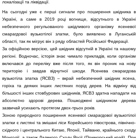
локалізації та ліквідації.
На сьогодні уже є перші сигнали про поширення шкідника в
Україні, а саме в 2019 році вогнище, відсутнього в Україні
небезпечного регульованого шкідливого організму ясеневої
смарагдової вузькотілої златки, було виявлено в Луганській
області, так як мігрує він з ряду областей Російської Федерації.
За офіційною версією, цей шкідник відсутній в Україні та нашому
регіоні. Водночас, історія знає чимало прикладів, коли організм
включався до переліку вже після того, як він проник на нову
територію і завдав відчутної шкоди. Ясенева смарагдова
вузькотіла златка (ЯСВЗ) – вкрай небезпечний шкідник ясена,
горіха та деяких інших листяних порід дерев. На відміну від
більшості інших стовбурових шкідників, ЯСВЗ здатна нападати на
абсолютно здорові дерева. Пошкоджені шкідником дерева
зазвичай усихають протягом двох-трьох років.
Зоною природного поширення ясеневої смарагдової вузькотілої
златки є листяні та змішані ліси Корейського півострова, північно-
східного і центрального Китаю, Японії, Тайваню, крайнього сходу
Монголії, а також Далекого Сходу Росії (Приморський край). При