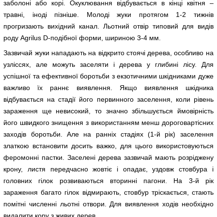
заболоні або корі. Окуклювання відбувається в кінці квітня –
травні, іноді пізніше. Молоді жуки протягом 1-2 тижнів
прогризають вихідний канал. Льотний отвір типовий для видів
роду Agrilus D-подібної форми, шириною 3-4 мм.
Зазвичай жуки нападають на відкрито стоячі дерева, особливо на
узліссях, але можуть заселяти і дерева у глибині лісу. Для
успішної та ефективної боротьби з екзотичними шкідниками дуже
важливо їх раннє виявлення. Якщо виявлення шкідника
відбувається на стадії його первинного заселення, коли рівень
зараження ще невисокий, то значно збільшується ймовірність
його швидкого знищення з використанням менш дороговартісних
заходів боротьби. Але на ранніх стадіях (1-й рік) заселення
златкою встановити досить важко, для цього використовуються
феромонні пастки. Заселені дерева зазвичай мають розріджену
крону, листя передчасно жовтіє і опадає, уздовж стовбура і
головних гілок розвиваються вторинні пагони. На 3-й рік
зараження багато гілок відмирають, стовбур тріскається, стають
помітні численні льотні отвори. Для виявлення ходів необхідно
видалити кору з живих дерев.