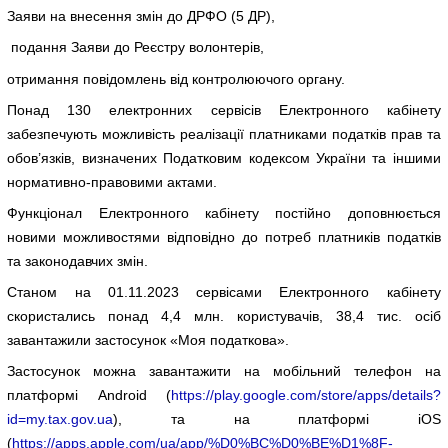
Заяви на внесення змін до ДРФО (5 ДР),
подання Заяви до Реєстру волонтерів,
отримання повідомлень від контролюючого органу.
Понад 130 електронних сервісів Електронного кабінету
забезпечують можливість реалізації платниками податків прав та
обов’язків, визначених Податковим кодексом України та іншими
нормативно-правовими актами.
Функціонал Електронного кабінету постійно доповнюється
новими можливостями відповідно до потреб платників податків
та законодавчих змін.
Станом на 01.11.2023 сервісами Електронного кабінету
скористались понад 4,4 млн. користувачів, 38,4 тис. осіб
завантажили застосунок «Моя податкова».
Застосунок можна завантажити на мобільний телефон на
платформі Android (
https://play.google.com/store/apps/details?
id=my.tax.gov.ua
), та на платформі iOS
(
https://apps.apple.com/ua/app/%D0%BC%D0%BE%D1%8F-