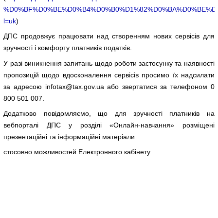
%D0%BF%D0%BE%D0%B4%D0%B0%D1%82%D0%BA%D0%BE%D0%B
l=uk
)
ДПС продовжує працювати над створенням нових сервісів для
зручності і комфорту платників податків.
У разі виникнення запитань щодо роботи застосунку та наявності
пропозицій щодо вдосконалення сервісів просимо їх надсилати
за адресою infotax@tax.gov.ua або звертатися за телефоном 0
800 501 007.
Додатково повідомляємо, що для зручності платників на
вебпорталі ДПС у розділі «Онлайн-навчання» розміщені
презентаційні та інформаційні матеріали
стосовно можливостей Електронного кабінету.