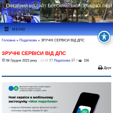
Офіційний вебсайт Бессарабської селищної ради
МЕНЮ
Головна
»
Податкова
» ЗРУЧНІ СЕРВІСИ ВІД ДПС
ЗРУЧНІ СЕРВІСИ ВІД ДПС
06 Грудня 2023 року
, 13:48
|
Податкова
|
0
|
156
Друк