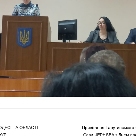
ОДЕСІ ТА ОБЛАСТІ
Привітання Тарутинського
АУР
Сави ЧЕРНЄВА з Днем пра