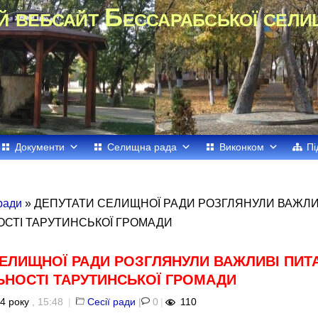
й вебсайт Бессарабської сели
Документи
Селищна рада
Виконком
Пі
 ради
» ДЕПУТАТИ СЕЛИЩНОЇ РАДИ РОЗГЛЯНУЛИ ВАЖЛИ
СТІ ТАРУТИНСЬКОЇ ГРОМАДИ
СЕЛИЩНОЇ РАДИ РОЗГЛЯНУЛИ ВАЖЛИВІ ПИТ
ЬНОСТІ ТАРУТИНСЬКОЇ ГРОМАДИ
4 року
, 15:48
|
Сесії ради
|
0
|
110