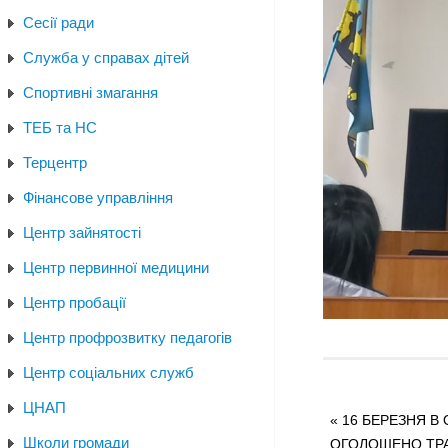
Сесії ради
Служба у справах дітей
Спортивні змагання
ТЕБ та НС
Терцентр
Фінансове управління
Центр зайнятості
Центр первинної медицини
Центр пробації
Центр профрозвитку педагогів
Центр соціальних служб
ЦНАП
«
16 БЕРЕЗНЯ В 
Школи громади
ОГОЛОШЕНО ТР