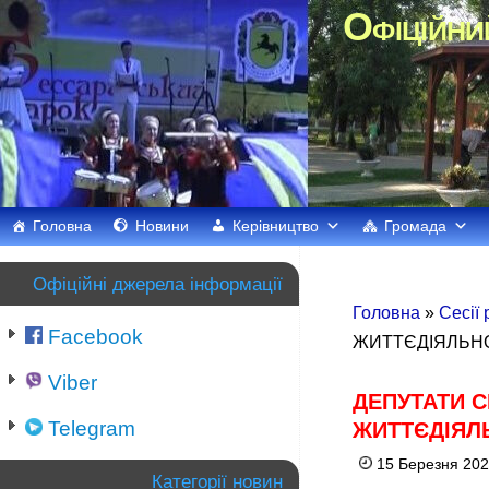
Офіційни
Головна
Новини
Керівництво
Громада
Офіційні джерела інформації
Головна
»
Сесії
Facebook
ЖИТТЄДІЯЛЬНО
Viber
ДЕПУТАТИ 
Telegram
ЖИТТЄДІЯЛ
15 Березня 202
Категорії новин