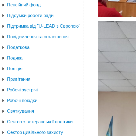
Пенсійний фонд
Підсумки роботи ради
Підтримка від "U-LEAD з Європою"
Повідомлення та оголошення
Податкова
Подяка
Поліція
Привітання
Робочі зустрічі
Робочі поїздки
Святкування
Сектор з ветеранської політики
Сектор цивільного захисту