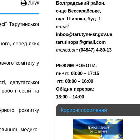
Друк
Болградський район,
с-ще Бессарабське,
вул. Широка, буд. 1
сії Тарутинської
e-mail:
inbox@tarutyne-sr.gov.ua
tarutinops@gmail.com
ного, серед яких
телефон:
(04847) 4-80-13
вчого комітету у
РЕЖИМ РОБОТИ:
пн-чт:
08:00 – 17:15
п
т:
08:00 – 16:00
ті, депутатської
Обідня перерва:
 роботі сесій та
13:00 – 14:00
Корисні посилання
урного розвитку
винної медико-