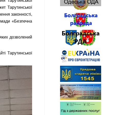
ння Тарутинської
жет Тарутинської
ення законності,
ромади «Безпечна
 яких дозволений
ті Тарутинської