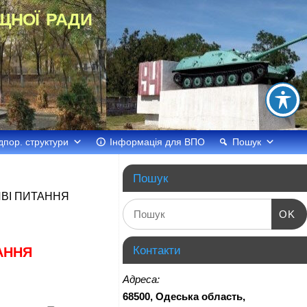
щної ради
дпор. структури
Інформація для ВПО
Пошук
Пошук
ВІ ПИТАННЯ
OK
Контакти
АННЯ
Адреса:
68500, Одеська область,