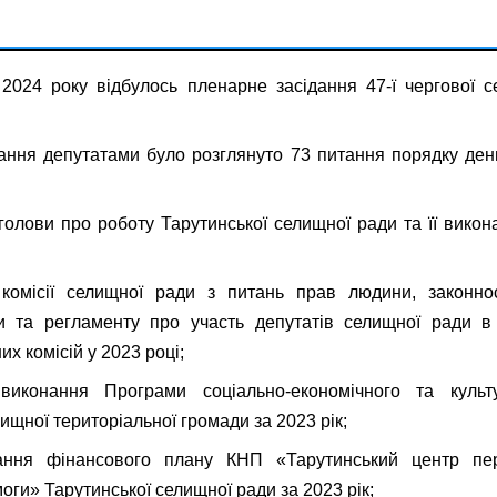
2024 року відбулось пленарне засідання 47-ї чергової се
дання депутатами було розглянуто 73 питання порядку ден
голови про роботу Тарутинської селищної ради та її викона
 комісії селищної ради з питань прав людини, законнос
ки та регламенту про участь депутатів селищної ради в
их комісій у 2023 році;
виконання Програми соціально-економічного та культ
ищної територіальної громади за 2023 рік;
ання фінансового плану КНП «Тарутинський центр пер
оги» Тарутинської селищної ради за 2023 рік;