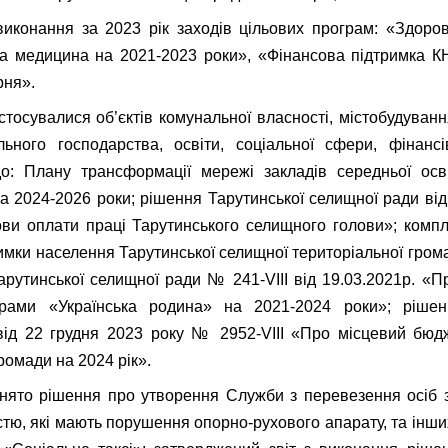
виконання за 2023 рік заходів цільових програм: «Здоро
на медицина на 2021-2023 роки», «Фінансова підтримка К
рня».
стосувалися об’єктів комунальної власності, містобудування
льного господарства, освіти, соціальної сфери, фінансі
до: Плану трансформації мережі закладів середньої осві
а 2024-2026 роки; рішення Тарутинської селищної ради від
ови оплати праці Тарутинського селищного голови»; комп
римки населення Тарутинської селищної територіальної гром
арутинської селищної ради № 241-VIII від 19.03.2021р. «
грами «Українська родина» на 2021-2024 роки»; рішен
від 22 грудня 2023 року № 2952-VIII «Про місцевий бюдж
ромади на 2024 рік».
нято рішення про утворення Служби з перевезення осіб з
ністю, які мають порушення опорно-рухового апарату, та інш