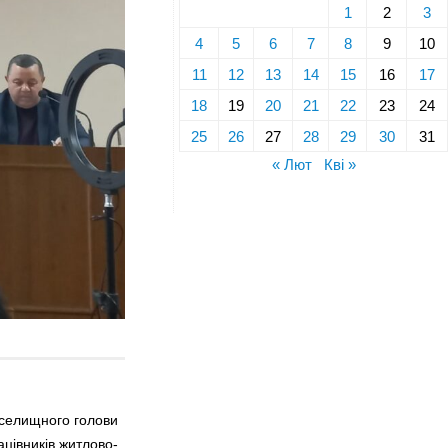
1
2
3
4
5
6
7
8
9
10
11
12
13
14
15
16
17
18
19
20
21
22
23
24
25
26
27
28
29
30
31
« Лют
Кві »
 селищного голови
цівників житлово-