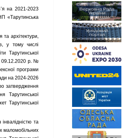
в’я на 2021-2023
НП «Тарутинська
 та архітектури,
в, у тому числі
ти Тарутинської
 09.12.2020 р. №
лексної програми
ади на 2024-2026
Про затвердження
ня Тарутинської
ет Тарутинської
 інвалідністю та
их маломобільних