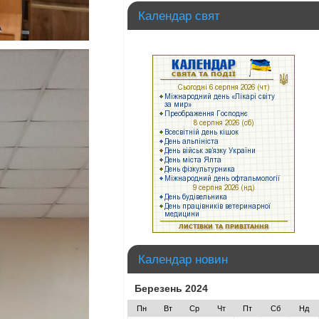
Календар свят
Календар новин
Березень 2024
Пн
Вт
Ср
Чт
Пт
Сб
Нд