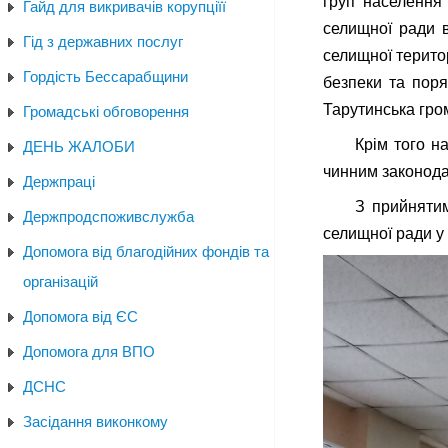
груп населення 
Гайд для викривачів корупціїї
селищної ради в
Гід з державних послуг
селищної терито
Гордість Бессарабщини
безпеки та поря
Тарутинська гро
Громадські обговорення
Крім того н
ДЕНЬ ЖАЛОБИ
чинним законод
Держпраці
З прийнятим
Держпродспоживслужба
селищної ради у
Допомога від благодійних фондів та
організацій
Допомога від ЄС
Допомога для ВПО
ДСНС
Засідання виконкому