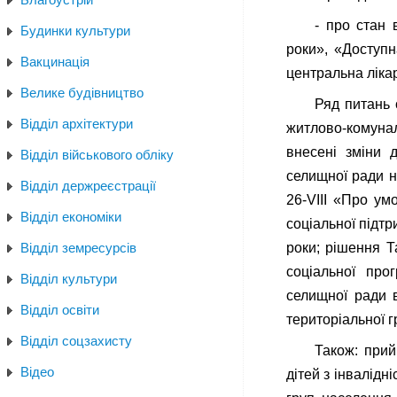
- про стан 
Будинки культури
роки», «Доступ
Вакцинація
центральна ліка
Велике будівництво
Ряд питань 
Відділ архітектури
житлово-комуна
внесені зміни 
Відділ військового обліку
селищної ради н
Відділ держреєстрації
26-VIII «Про ум
Відділ економіки
соціальної підт
Відділ земресурсів
роки; рішення Т
соціальної про
Відділ культури
селищної ради 
Відділ освіти
територіальної г
Відділ соцзахисту
Також: прий
Відео
дітей з інвалід