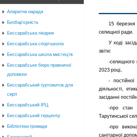
Апаратна нарада
Безбар'єрність
15 березня 
селищної ради.
Бессарабська лікарня
У ході засі
Бессарабська спортшкола
звіти:
Бессарабська школа мистецтв
-селищного 
Бессарабське бюро правничої
2023 році,
допомоги
- постійної
Бессарабський гуртожиток для
діяльності, ети
сиріт
засіданні постійн
Бессарабський ІРЦ
-про стан 
Бессарабський терцентр
Тарутинської сел
Бібліотеки громади
-про викон
санітарної допом
Благоустрій