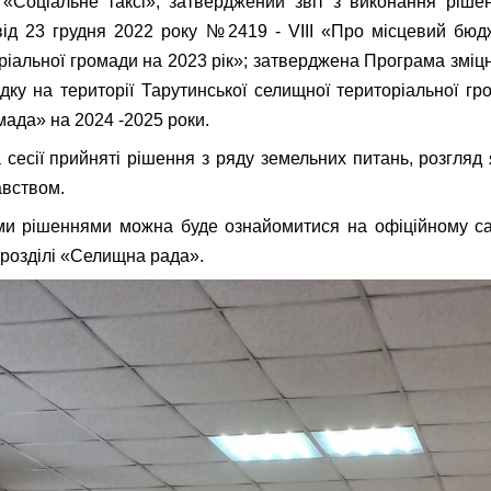
«Соціальне таксі»; затверджений звіт з виконання ріше
ід 23 грудня 2022 року №2419 - VIII «Про місцевий бюд
ріальної громади на 2023 рік»; затверджена Програма зміцн
дку на території Тарутинської селищної територіальної г
мада» на 2024 -2025 роки.
а сесії прийняті рішення з ряду земельних питань, розгляд
авством.
и рішеннями можна буде ознайомитися на офіційному сай
 розділі «Селищна рада».