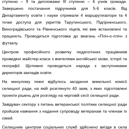
ступеню – 9 та дипломами ІІІ ступеню – 6 учнів громади.
Завершено постачання підручників для 5-6 класів. Від
Департаменту освіти і науки отримали 4 маршрутизатори та 4
точки доступа для укриттів Тарутинського, Підгірненського,
Виноградівського та Рівненського ліцеїв, які вже встановлені та
працюють. Проводиться підготовка до змагань «Пліч-о-пліч» з
футзалу.
Центром професійного розвитку педагогічних працівників
проведені майстер-класи з вчителями англійської мови, історії та
географії. Щотижня проводиться нарада з заступниками
директорів закладів освіти.
На минулому тижні відбулось засідання земельної комісії
селищної ради, на якій розглянуто 40 заяв, з яких підготовлені
проекти рішень для розгляду на черговій сесії селищної ради.
Завідувач сектору з питань ветеранської політики селищної ради
пройшов навчання з надання супроводу ветеранам та членам їх
сімей.
Селищним центром соціальних служб здійснено виїзди в села