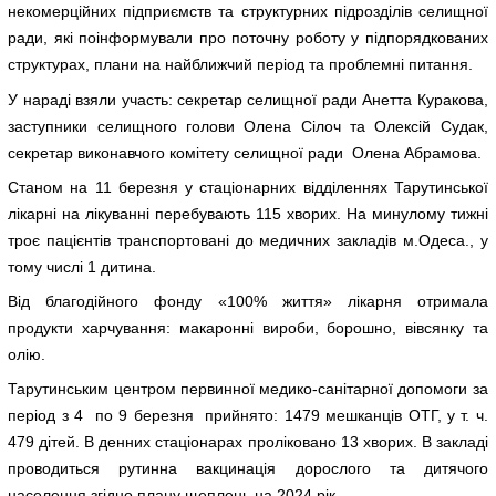
некомерційних підприємств та структурних підрозділів селищної
ради, які поінформували про поточну роботу у підпорядкованих
структурах, плани на найближчий період та проблемні питання.
У нараді взяли участь: секретар селищної ради Анетта Куракова,
заступники селищного голови Олена Сілоч та Олексій Судак,
секретар виконавчого комітету селищної ради Олена Абрамова.
Станом на 11 березня у стаціонарних відділеннях Тарутинської
лікарні на лікуванні перебувають 115 хворих. На минулому тижні
троє пацієнтів транспортовані до медичних закладів м.Одеса., у
тому числі 1 дитина.
Від благодійного фонду «100% життя» лікарня отримала
продукти харчування: макаронні вироби, борошно, вівсянку та
олію.
Тарутинським центром первинної медико-санітарної допомоги за
період з 4 по 9 березня прийнято: 1479 мешканців ОТГ, у т. ч.
479 дітей. В денних стаціонарах проліковано 13 хворих. В закладі
проводиться рутинна вакцинація дорослого та дитячого
населення згідно плану щеплень на 2024 рік.