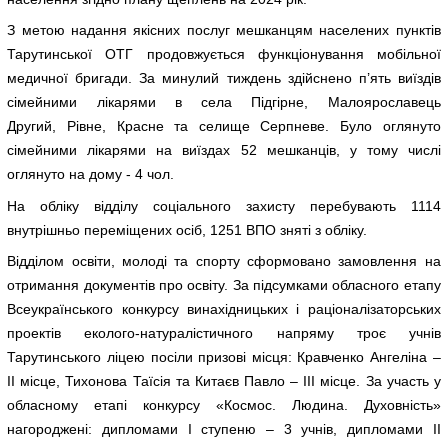
З метою надання якісних послуг мешканцям населених пунктів
Тарутинської ОТГ продовжується функціонування мобільної
медичної бригади. За минулий тиждень здійснено п’ять виїздів
сімейними лікарями в села Підгірне, Малоярославець
Другий, Рівне, Красне та селище Серпневе. Було оглянуто
сімейними лікарями на виїздах 52 мешканців, у тому числі
оглянуто на дому - 4 чол.
На обліку відділу соціального захисту перебувають 1114
внутрішньо переміщених осіб, 1251 ВПО зняті з обліку.
Відділом освіти, молоді та спорту сформовано замовлення на
отримання документів про освіту. За підсумками обласного етапу
Всеукраїнського конкурсу винахідницьких і раціоналізаторських
проектів еколого-натуралістичного напряму троє учнів
Тарутинського ліцею посіли призові місця: Кравченко Ангеліна –
ІІ місце, Тихонова Таїсія та Китаєв Павло – ІІІ місце. За участь у
обласному етапі конкурсу «Космос. Людина. Духовність»
нагороджені: дипломами І ступеню – 3 учнів, дипломами ІІ