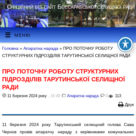
Офіційний вебсайт Бессарабської селищної ради
МЕНЮ
Головна
»
Апаратна нарада
» ПРО ПОТОЧНУ РОБОТУ
СТРУКТУРНИХ ПІДРОЗДІЛІВ ТАРУТИНСЬКОЇ СЕЛИЩНОЇ РАДИ
ПРО ПОТОЧНУ РОБОТУ СТРУКТУРНИХ
ПІДРОЗДІЛІВ ТАРУТИНСЬКОЇ СЕЛИЩНОЇ
РАДИ
11 Березня 2024 року
, 16:49
|
Апаратна нарада
|
0
|
113
Друк
11 березня 2024 року Тарутинський селищний голова Сава
Чернєв провів апаратну нараду з керівниками комунальних