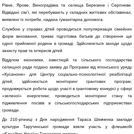
Рівне, Ярове, Виноградівка та селища Березине і Серпневе.
Відвідані сім’ї, які перебувають у складних життєвих обставинах,
виявлені їх потреби, надана гуманітарна допомога.
Службою у справах дітей проводиться популяризація сімейних
форм виховання, триває підготовка батьків до створення ще
одної прийомної родини в громаді. Здійснюються заходи щодо
захисту прав та інтересів дітей.
Відділом економіки, інвестицій та сільського господарства
селищної ради подано заявку до Програми від японського уряду
«Кусаноне» для Центру соціально-психологічної реабілітації
дітей; здійснюється моніторинг грантових програм;
продовжується робота щодо участі в грантовому конкурсі у сфері
«зеленої» енергетики; проводиться моніторинг стану та
підживлення посівів в сільськогосподарських підприємствах
громади.
До 210-річниці з Дня народження Тараса Шевченка заклади
культури Тарутинської громади взяли участь у флешмобі
«Єднаймо Україну Тарасовою мовою».