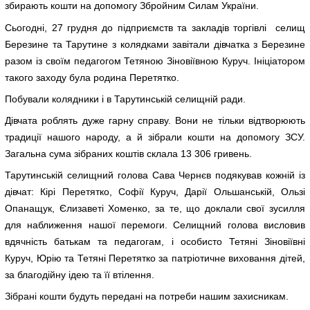
збирають кошти на допомогу Збройним Силам України.
Сьогодні, 27 грудня до підприємств та закладів торгівлі селищ
Березине та Тарутине з колядками завітали дівчатка з Березине
разом із своїм педагогом Тетяною Зіновіївною Куруч. Ініціатором
такого заходу була родина Перетятко.
Побували колядники і в Тарутинській селищній ради.
Дівчата роблять дуже гарну справу. Вони не тільки відтворюють
традиції нашого народу, а й зібрали кошти на допомогу ЗСУ.
Загальна сума зібраних коштів склала 13 306 гривень.
Тарутинській селищний голова Сава Чернєв подякував кожній із
дівчат: Кірі Перетятко, Софії Куруч, Дарії Ольшанській, Ользі
Опанащук, Єлизаветі Хоменко, за те, що доклали свої зусилля
для наближення нашої перемоги. Селищний голова висловив
вдячність батькам та педагогам, і особисто Тетяні Зіновіївні
Куруч, Юрію та Тетяні Перетятко за патріотичне виховання дітей,
за благодійну ідею та її втілення.
Зібрані кошти будуть передані на потреби нашим захисникам.