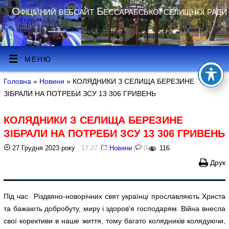
Офіційний вебсайт Бессарабської селищної ради
МЕНЮ
Головна
»
Новини
» КОЛЯДНИКИ З СЕЛИЩА БЕРЕЗИНЕ
ЗІБРАЛИ НА ПОТРЕБИ ЗСУ 13 306 ГРИВЕНЬ
КОЛЯДНИКИ З СЕЛИЩА БЕРЕЗИНЕ
ЗІБРАЛИ НА ПОТРЕБИ ЗСУ 13 306 ГРИВЕНЬ
27 Грудня 2023 року
, 17:27
|
Новини
|
0
|
116
Друк
Під час Різдвяно-новорічних свят українці прославляють Христа
та бажають добробуту, миру і здоров'я господарям. Війна внесла
свої корективи в наше життя, тому багато колядників колядуючи,