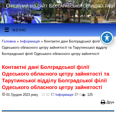
Офіційний вебсайт Бессарабської селищної ради
МЕНЮ
Головна
»
Інформація
» Контактні дані Болградської філії
Одеського обласного цетру зайнятості та Тарутинської відділу
Болградської філії Одеського обласного цетру зайнятості
Контактні дані Болградської філії
Одеського обласного цетру зайнятості та
Тарутинської відділу Болградської філії
Одеського обласного цетру зайнятості
01 Грудня 2023 року
, 13:32
|
Інформація
|
0
|
125
Друк