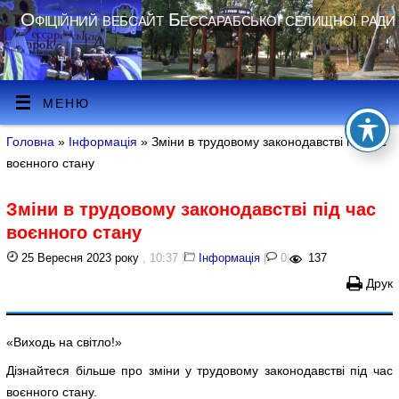
Офіційний вебсайт Бессарабської селищної ради
МЕНЮ
Головна
»
Інформація
» Зміни в трудовому законодавстві під час
воєнного стану
Зміни в трудовому законодавстві під час
воєнного стану
25 Вересня 2023 року
, 10:37
|
Інформація
|
0
|
137
Друк
«Виходь на світло!»
Дізнайтеся більше про зміни у трудовому законодавстві під час
воєнного стану.