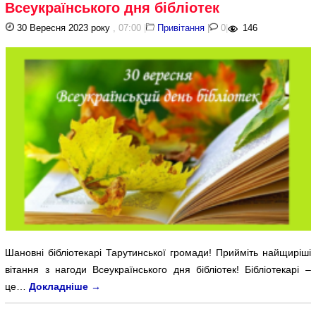
Всеукраїнського дня бібліотек
30 Вересня 2023 року
, 07:00
|
Привітання
|
0
|
146
Шановні бібліотекарі Тарутинської громади! Прийміть найщиріші
вітання з нагоди Всеукраїнського дня бібліотек! Бібліотекарі –
це…
Докладніше
→