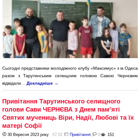
Сьогодні представники молодіжного клубу «Максимус» з м.Одеса
разом з Тарутинським селищним головою Савою Чернєвим
відвідали…
Докладніше
→
Привітання Тарутинського селищного
голови Сави ЧЕРНЄВА з Днем пам’яті
Cвятих мучениць Віри, Надії, Любові та їх
матері Софії
30 Вересня 2023 року
, 07:02
|
Привітання
|
0
|
151