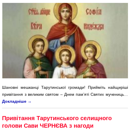
Шановні мешканці Тарутинської громади! Прийміть найщиріші
привітання з великим святом – Днем пам’яті Cвятих мучениць…
Докладніше
→
Привітання Тарутинського селищного
голови Сави ЧЕРНЄВА з нагоди