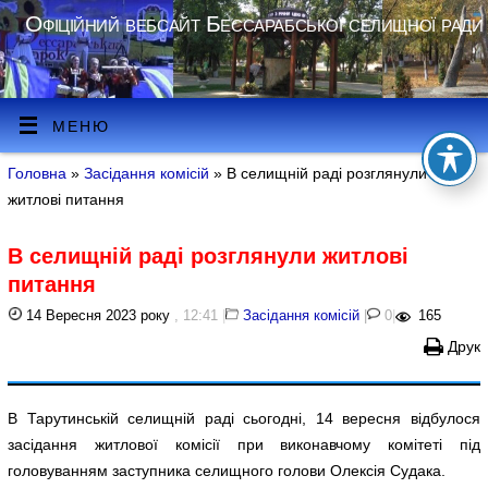
Офіційний вебсайт Бессарабської селищної ради
МЕНЮ
Головна
»
Засідання комісій
» В селищній раді розглянули
житлові питання
В селищній раді розглянули житлові
питання
14 Вересня 2023 року
, 12:41
|
Засідання комісій
|
0
|
165
Друк
В Тарутинській селищній раді сьогодні, 14 вересня відбулося
засідання житлової комісії при виконавчому комітеті під
головуванням заступника селищного голови Олексія Судака.