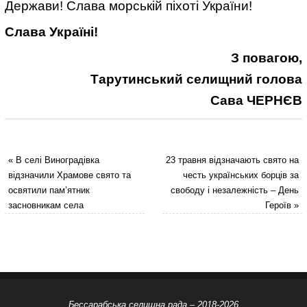
Держави! Слава морській піхоті України!
Слава Україні!
З повагою,
Тарутинський селищний голова
Сава ЧЕРНЄВ
«
В селі Виноградівка
23 травня відзначають свято на
відзначили Храмове свято та
честь українських борців за
освятили пам’ятник
свободу і незалежність – День
засновникам села
Героїв
»
Бессарабська селищна рада – 2018-2026