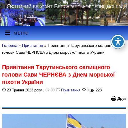
Офіційний вебсайт Бессарабської селищної ради
МЕНЮ
Головна
»
Привітання
» Привітання Тарутинського селищного
голови Сави ЧЕРНЄВА з Днем морської піхоти України
Привітання Тарутинського селищного
голови Сави ЧЕРНЄВА з Днем морської
піхоти України
23 Травня 2023 року
, 07:00
|
Привітання
|
0
|
228
Друк