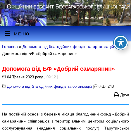
Офіційний вебсайт Бессарабської селищної ради
МЕНЮ
Головна
»
Допомога від благодійних фондів та організацій
»
Допомога від БФ «Добрий самарянин»
Допомога від БФ «Добрий самарянин»
04 Травня 2023 року
, 09:12
|
Допомога від благодійних фондів та організацій
|
0
|
248
Друк
На постійній основі з березня місяця благодійний фонд «Добрий
самарянин» співпрацює з територіальним центром соціального
обслуговування (надання соціальних послуг) Тарутинської