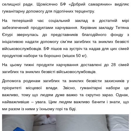
селищної ради. Щомісячно БФ «Добрий самарянин» виділяє
гуманітарну допомогу для підопічних терцентру.
На теперішній час соціальний заклад в достатній мірі
забезпечений продуктами харчування. Керівник закладу Тетяна
Єпурі звернулась до представників благодійного фонду з
ініціативою надати допомогу сім’ям загиблих та зниклих безвісті
військовослужбовців. БФ пішов на зустріч та надав для цих сімей
продуктові набори та борошно (мішок 50 кг).
На цьому тижні продукти харчування доставлені до 28 сімей
загиблих та зниклих безвісті військовослужбовців.
Допомога родинам загиблих та зниклих безвісти захисників у
пріоритеті місцевої влади. Звісно, гуманітарні набори це
важливо, тому що людям дуже важко та скрутно зараз. Однак,
найважливіше – увага. Цим людям важливо бачити і знати, що
ми разом із ними у їхньому горі та біді.