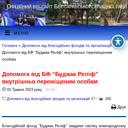
Офіційний вебсайт Бессарабської селищної ради
МЕНЮ
Головна
»
Допомога від благодійних фондів та організацій
»
Допомога від БФ “Буджак Реліф” внутрішньо переміщеним
особам
Допомога від БФ “Буджак Реліф”
внутрішньо переміщеним особам
03 Травня 2023 року
, 15:04
|
Допомога від благодійних фондів та організацій
|
0
|
165
Друк
Благодійний фонд "Буджак Реліф" завдяки своїму міжнародному