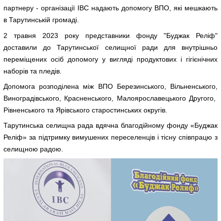
партнеру - організації IBC надають допомогу ВПО, які мешкають
в Тарутинській громаді.
2 травня 2023 року представники фонду "Буджак Реліф"
доставили до Тарутинської селищної ради для внутрішньо
переміщених осіб допомогу у вигляді продуктових і гігієнічних
наборів та пледів.
Допомога розподілена між ВПО Березинського, Вільненського,
Виноградівського, Красненського, Малоярославецького Другого,
Рівненського та Ярівського старостинських округів.
Тарутинська селищна рада вдячна благодійному фонду «Буджак
Реліф» за підтримку вимушених переселенців і тісну співпрацю з
селищною радою.