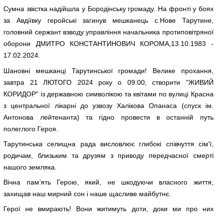
Сумна звістка надійшла у Бородінську громаду. На фронті у боях
за Авдіївку геройські загинув мешканець с.Нове Тарутине,
головний сержант взводу управління начальника протиповітряної
оборони ДМИТРО КОНСТАНТИНОВИЧ КОРОМА,13.10.1983 -
17.02.2024.
Шановні мешканці Тарутинської громади! Велике прохання,
завтра 21 ЛЮТОГО 2024 року о 09:00, створити "ЖИВИЙ
КОРИДОР" із державною символікою та квітами по вулиці Красна
з центральної лікарні до узвозу Халікова Опанаса (спуск ім.
Антонова лейтенанта) та гідно провести в останній путь
полеглого Героя.
Тарутинська селищна рада висловлює глибокі співчуття сім'ї,
родичам, близьким та друзям з приводу передчасної смерті
нашого земляка.
Вічна пам’ять Герою, який, не шкодуючи власного життя,
захищав наш мирний сон і наше щасливе майбутнє.
Герої не вмирають! Вони житимуть доти, доки ми про них