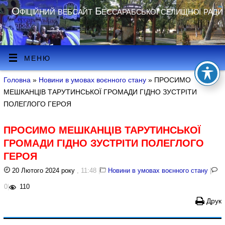
Офіційний вебсайт Бессарабської селищної ради
МЕНЮ
Головна
»
Новини в умовах воєнного стану
» ПРОСИМО
МЕШКАНЦІВ ТАРУТИНСЬКОЇ ГРОМАДИ ГІДНО ЗУСТРІТИ
ПОЛЕГЛОГО ГЕРОЯ
ПРОСИМО МЕШКАНЦІВ ТАРУТИНСЬКОЇ
ГРОМАДИ ГІДНО ЗУСТРІТИ ПОЛЕГЛОГО
ГЕРОЯ
20 Лютого 2024 року
, 11:48
|
Новини в умовах воєнного стану
|
0
|
110
Друк