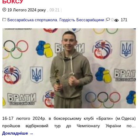
БОКСУ
19 Лютого 2024 року
, 09:21
|
Бессарабська спортшкола
,
Гордість Бессарабщини
|
0
|
171
16-17 лютого 2024р. в боксерському клубі «Брати» (м.Одеса)
пройшов відбірковий тур до Чемпіонату України по…
Докладніше
→