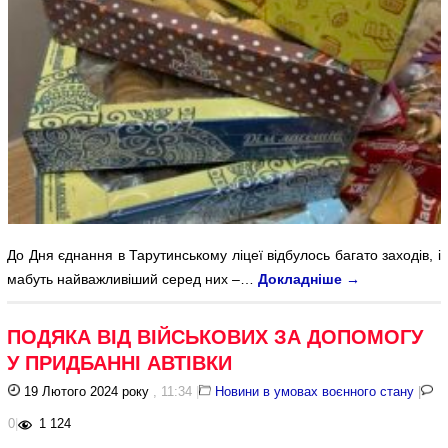
До Дня єднання в Тарутинському ліцеї відбулось багато заходів, і
мабуть найважливіший серед них –…
Докладніше
→
ПОДЯКА ВІД ВІЙСЬКОВИХ ЗА ДОПОМОГУ
У ПРИДБАННІ АВТІВКИ
19 Лютого 2024 року
, 11:34
|
Новини в умовах воєнного стану
|
0
|
1 124