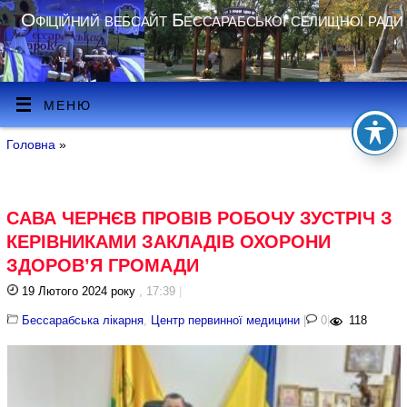
Офіційний вебсайт Бессарабської селищної ради
МЕНЮ
Головна
»
САВА ЧЕРНЄВ ПРОВІВ РОБОЧУ ЗУСТРІЧ З
КЕРІВНИКАМИ ЗАКЛАДІВ ОХОРОНИ
ЗДОРОВ’Я ГРОМАДИ
19 Лютого 2024 року
, 17:39
|
Бессарабська лікарня
,
Центр первинної медицини
|
0
|
118