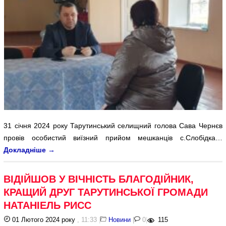
31 січня 2024 року Тарутинський селищний голова Сава Чернєв
провів особистий виїзний прийом мешканців с.Слобідка…
Докладніше
→
ВІДІЙШОВ У ВІЧНІСТЬ БЛАГОДІЙНИК,
КРАЩИЙ ДРУГ ТАРУТИНСЬКОЇ ГРОМАДИ
НАТАНІЕЛЬ РИСС
01 Лютого 2024 року
, 11:33
|
Новини
|
0
|
115