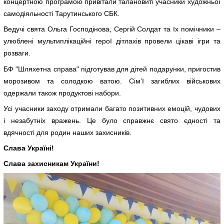
концертною програмою привітали талановиті учасники художньої
самодіяльності Тарутинського СБК.
Ведучі свята Ольга Господінова, Сергій Солдат та їх помічники –
улюблені мультиплікаційні герої дітлахів провели цікаві ігри та
розваги.
БФ "Шляхетна справа" підготував для дітей подарунки, пригостив
морозивом та солодкою ватою. Сім’ї загиблих військових
одержали також продуктові набори.
Усі учасники заходу отримали багато позитивних емоцій, чудових
і незабутніх вражень. Це було справжнє свято єдності та
вдячності для родин наших захисників.
Слава Україні!
Слава захисникам України!