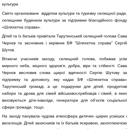
культури.
Свято організоване відділом культури та туризму селищної ради,
селищним будинком культури за підтримки благодійного фонду
«Шляхетна справа».
Дітей та їх батьків привітали Тарутинський селищний голова Сава
Чернєв та засновник і керівник БФ "Шляхетна справа" Сергій
Шутов.
Вітаючи учасників заходу, селищний голова, побажав усім
мирного неба, міцного здоров’я, добра, віри та стійкості. Сава
Чернєв висловив слова щирої вдячності Сергію Шутову за
підтримку та допомогу, яку надає БФ «Шляхетна справа»
Тарутинській громаді, а це: подарунки для дітей, продуктові
набори та дрова для сімей військовослужбовців і сімей, в яких
виховуються діти-інваліди, генератори для об’єктів соціальної
сфери громади, тощо.
На заході панувала чудова атмосфера дитячих щирих усмішок і
веселощів. Дітей захисників та їх батьків яскравою, захоплюючою