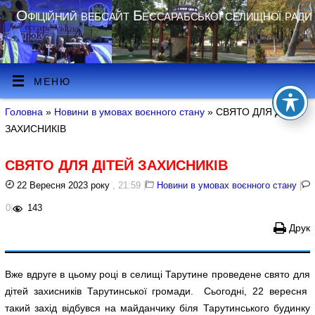
Офіційний вебсайт Бессарабської селищної ради
МЕНЮ
Головна
»
Новини в умовах воєнного стану
» СВЯТО ДЛЯ ДІТЕЙ
ЗАХИСНИКІВ
СВЯТО ДЛЯ ДІТЕЙ ЗАХИСНИКІВ
22 Вересня 2023 року
, 21:59
|
Новини в умовах воєнного стану
|
0
|
143
Друк
Вже вдруге в цьому році в селищі Тарутине проведене свято для
дітей захисників Тарутинської громади. Сьогодні, 22 вересня
такий захід відбувся на майданчику біля Тарутинського будинку