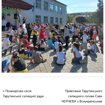
«
Позачергова сесія
Привітання Тарутинського
Тарутинської селищної ради
селищного голови Сави
ЧЕРНЄВА з Всеукраїнським