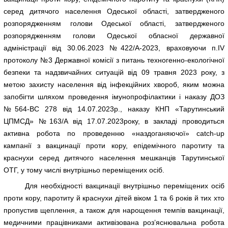
серед дитячого населення Одеської області, затвердженого
розпорядженням голови Одеської області, затвердженого
розпорядженням голови Одеської обласної державної
адміністрації від 30.06.2023 №422/А-2023, враховуючи п.IV
протоколу №3 Державної комісії з питань техногенно-екологічної
безпеки та надзвичайних ситуацій від 09 травня 2023 року, з
метою захисту населення від інфекційних хвороб, яким можна
запобігти шляхом проведення імунопрофілактики і наказу ДОЗ
№564-ВС 278 від 14.07.2023р., наказу КНП «Тарутинський
ЦПМСД» №163/А від 17.07.2023року, в закладі проводиться
активна робота по проведенню «наздоганяючої» catch-up
кампанії з вакцинації проти кору, епідемічного паротиту та
краснухи серед дитячого населення мешканців Тарутинської
ОТГ, у тому числі внутрішньо переміщених осіб.
Для необхідності вакцинації внутрішньо переміщених осіб
проти кору, паротиту й краснухи дітей віком 1 та 6 років й тих хто
пропустив щеплення, а також для нарощення темпів вакцинації,
медичними працівниками активізована роз’яснювальна робота