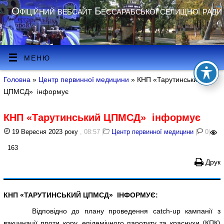
Офіційний вебсайт Бессарабської селищної ради
МЕНЮ
Головна
»
Центр первинної медицини
» КНП «Тарутинський
ЦПМСД» інформує
КНП «Тарутинський ЦПМСД» інформує
19 Вересня 2023 року
, 08:57
|
Центр первинної медицини
|
0
|
163
Друк
КНП «ТАРУТИНСЬКИЙ ЦПМСД» ІНФОРМУЄ:
Відповідно до плану проведення catch-up кампанії з
вакцинації проти кору, епідемічного паротиту та краснухи (КПК)