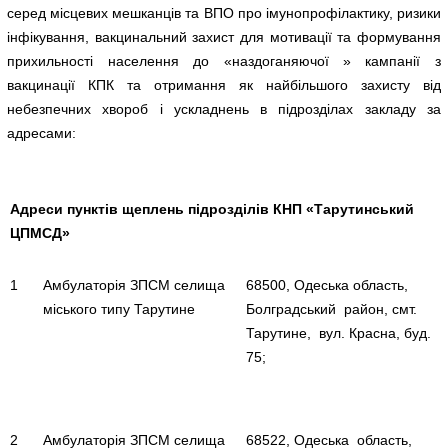
серед місцевих мешканців та ВПО про імунопрофілактику, ризики
інфікування, вакцинальний захист для мотивації та формування
прихильності населення до «наздоганяючої » кампанії з
вакцинації КПК та отримання як найбільшого захисту від
небезпечних хвороб і ускладнень в підрозділах закладу за
адресами:
Адреси пунктів щеплень підрозділів КНП «Тарутинський
ЦПМСД»
1
Амбулаторія ЗПСМ селища
68500, Одеська область,
міського типу Тарутине
Болградський район, смт.
Тарутине, вул. Красна, буд.
75;
2
Амбулаторія ЗПСМ селища
68522, Одеська область,