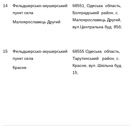
14
Фельдшерсько-акушерський
68551, Одеська область,
пункт села
Болградський район, с.
Малоярославець Другий,
Малоярославець Другий
вул.Центральна буд. 85б;
15
Фельдшерсько-акушерський
68555 Одеська область,
пункт села
Тарутинський район, с.
Красне, вул..Шкільна буд.
Красне
15;