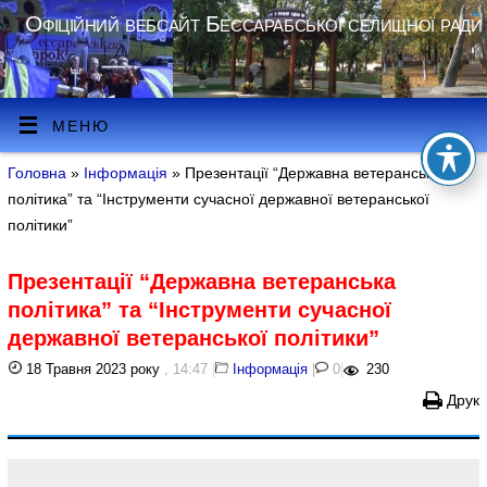
Офіційний вебсайт Бессарабської селищної ради
МЕНЮ
Головна
»
Інформація
» Презентації “Державна ветеранська
політика” та “Інструменти сучасної державної ветеранської
політики”
Презентації “Державна ветеранська
політика” та “Інструменти сучасної
державної ветеранської політики”
18 Травня 2023 року
, 14:47
|
Інформація
|
0
|
230
Друк