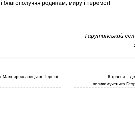
а і благополуччя родинам, миру і перемог!
Тарутинський сел
т Малоярославецької Першої
6 травня – Де
великомученика Геор