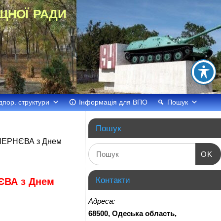
щної ради
дпор. структури
Інформація для ВПО
Пошук
Пошук
 ЧЕРНЄВА з Днем
OK
Контакти
ЄВА з Днем
Адреса:
68500, Одеська область,