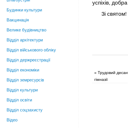
успіхів, добр
Будинки культури
Зі святом!
Вакцинація
Велике будівництво
Відділ архітектури
Відділ військового обліку
Відділ держреєстрації
Відділ економіки
«
Трудовий десан
гімназії
Відділ земресурсів
Відділ культури
Відділ освіти
Відділ соцзахисту
Відео