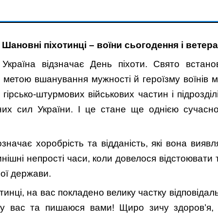
Шановні піхотинці – воїни сьогодення і ветера
 Україна відзначає День піхоти. Свято встан
 метою вшанування мужності й героїзму воїнів м
 гірсько-штурмових військових частин і підрозді
них сил України. І це стане ще однією сучасн
означає хоробрість та відданість, які вона вияв
нішні непрості часи, коли довелося відстоювати
шої держави.
тинці, на вас покладено велику частку відповідал
 у вас та пишаюся вами! Щиро зичу здоров’я, 