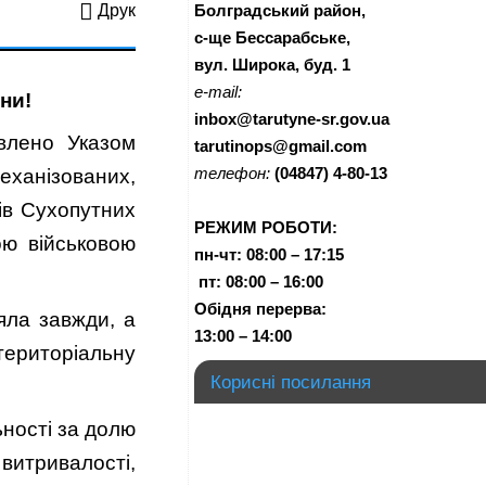
Болградський район,
Друк
с-ще Бессарабське,
вул. Широка, буд. 1
e-mail:
ни!
inbox@tarutyne-sr.gov.ua
овлено Указом
tarutinops@gmail.com
телефон:
(04847) 4-80-13
еханізованих,
лів Сухопутних
РЕЖИМ РОБОТИ:
ою військовою
пн-чт:
08:00 – 17:15
п
т:
08:00 – 16:00
Обідня перерва:
ляла завжди, а
13:00 – 14:00
 територіальну
Корисні посилання
ьності за долю
витривалості,