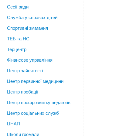
Сесії ради
Служба у справах дітей
Спортивні змагання
ТЕБ та НС
Терцентр
Фінансове управління
Центр зайнятості
Центр первинної медицини
Центр пробації
Центр профрозвитку педагогів
Центр соціальних служб
ЦНАП
Школи громади