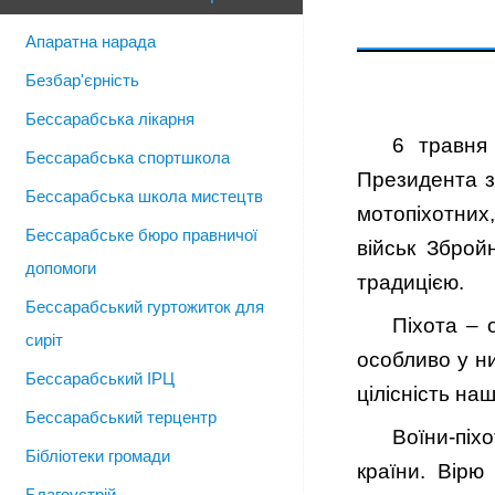
Апаратна нарада
Безбар'єрність
Бессарабська лікарня
6 травня
Бессарабська спортшкола
Президента з
Бессарабська школа мистецтв
мотопіхотних,
Бессарабське бюро правничої
військ Зброй
допомоги
традицією.
Бессарабський гуртожиток для
Піхота – 
сиріт
особливо у ни
Бессарабський ІРЦ
цілісність на
Бессарабський терцентр
Воїни-піхо
Бібліотеки громади
країни. Вірю
Благоустрій