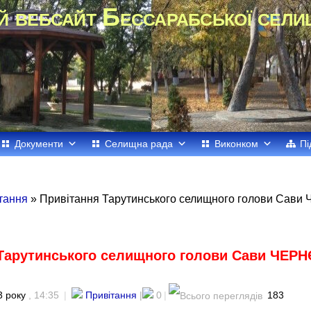
й вебсайт Бессарабської сели
Документи
Селищна рада
Виконком
Пі
тання
» Привітання Тарутинського селищного голови Сави
Тарутинського селищного голови Сави ЧЕРН
3 року
, 14:35
|
Привітання
|
0
|
183