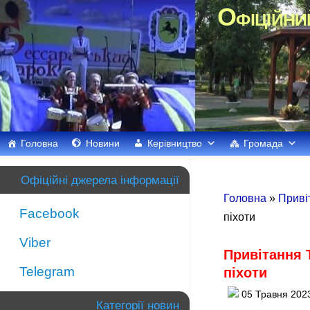
Офіційни
Головна
Новини
Керівництво
Громада
Офіційні джерела інформації
Головна
»
Приві
Facebook
піхоти
Viber
Привітання 
Telegram
піхоти
05 Травня 202
Категорії новин