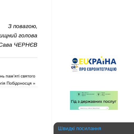
З повагою,
ищний голова
Сава ЧЕРНЄВ
нь пам’яті святого
гія Побідоносця
»
Швидкі посилання