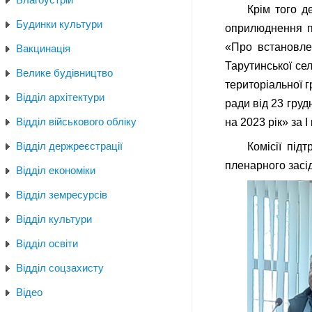
Крім того д
Будинки культури
оприлюднення пр
«Про встановлен
Вакцинація
Тарутинської се
Велике будівництво
територіальної 
Відділ архітектури
ради від 23 гру
Відділ військового обліку
на 2023 рік» за І
Відділ держреєстрації
Комісії під
пленарного засід
Відділ економіки
Відділ земресурсів
Відділ культури
Відділ освіти
Відділ соцзахисту
Відео