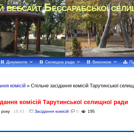
й вебсайт Бессарабської сели
Документи
Селищна рада
Виконком
Пі
ання комісій
» Спільне засідання комісій Тарутинської селищ
ідання комісій Тарутинської селищної ради
 року
, 18:43
|
Засідання комісій
|
0
|
195