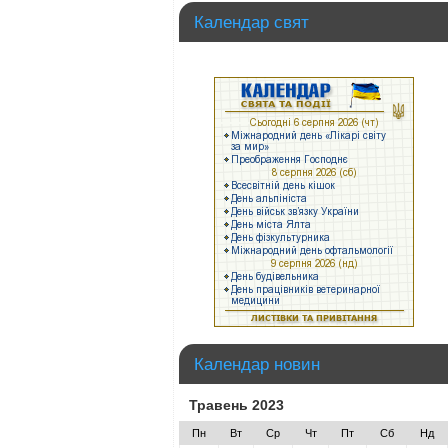
Календар свят
Календар новин
Травень 2023
Пн
Вт
Ср
Чт
Пт
Сб
Нд