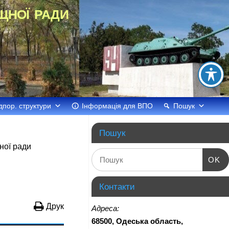
щної ради
дпор. структури
Інформація для ВПО
Пошук
Пошук
ної ради
OK
Контакти
Друк
Адреса:
68500, Одеська область,