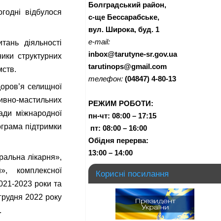
Болградський район,
огодні відбулося
с-ще Бессарабське,
вул. Широка, буд. 1
e-mail:
тань діяльності
inbox@tarutyne-sr.gov.ua
ики структурних
tarutinops@gmail.com
мств.
телефон:
(04847) 4-80-13
доров’я селищної
ливно-мастильних
РЕЖИМ РОБОТИ:
ади міжнародної
пн-чт:
08:00 – 17:15
ограма підтримки
п
т:
08:00 – 16:00
Обідня перерва:
13:00 – 14:00
ральна лікарня»,
», комплексної
Корисні посилання
021-2023 роки та
грудня 2022 року
.