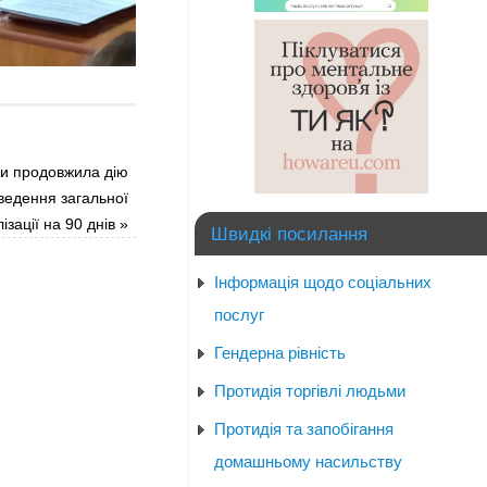
ни продовжила дію
ведення загальної
ізації на 90 днів
»
Швидкі посилання
Інформація щодо соціальних
послуг
Гендерна рівність
Протидія торгівлі людьми
Протидія та запобігання
домашньому насильству