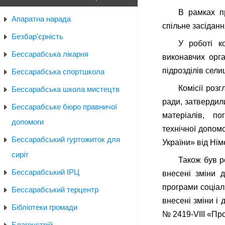
В рамках пр
Апаратна нарада
спільне засіданн
Безбар'єрність
У роботі к
Бессарабська лікарня
виконавчих орг
підрозділів сел
Бессарабська спортшкола
Комісії роз
Бессарабська школа мистецтв
ради, затвердил
Бессарабське бюро правничої
матеріалів, по
допомоги
технічної допом
Бессарабський гуртожиток для
України» від Нім
сиріт
Також був р
Бессарабський ІРЦ
внесені зміни
програми соціал
Бессарабський терцентр
внесені зміни і
Бібліотеки громади
№ 2419-VIII «Пр
Благоустрій