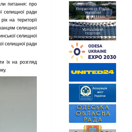
или питання: про
ої селищної ради
рік на території
шканцям селищної
инської селищної
ої селищної ради
ти їх на розгляд
ку.