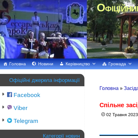
Офіційни
Головна
Новини
Керівництво
Громада
Офіційні джерела інформації
Головна
»
Засід
Facebook
Спільне зас
Viber
02 Травня 2023
Telegram
Категорії новин