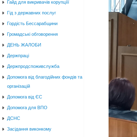
Гайд для викривачів корупціїї
Гід з державних послуг
Гордість Бессарабщини
Громадські обговорення
ДЕНЬ ЖАЛОБИ
Держпраці
Держпродспоживслужба
Допомога від благодійних фондів та
організацій
Допомога від ЄС
Допомога для ВПО
ДСНС
Засідання виконкому