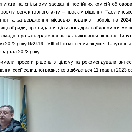
епутати на спільному засіданні постійних комісій обговор
оєкту регуляторного акту – проєкту рішення Тарутинськ
ня та затвердження місцевих податків і зборів на 2024 
лищної ради, про надання цільової адресної допомоги ме
громади, про затвердження звіту з виконання рішення Тарут
дня 2022 року №2419 - VIII «Про місцевий бюджет Тарутинськ
 квартал 2023 року.
тримали проєкти рішень в цілому та рекомендували винес
ання сесії селищної ради, яке відбудеться 11 травня 2023 ро