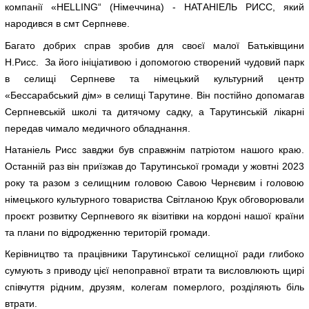
компанії «HELLING“ (Німеччина) - НАТАНІЕЛЬ РИСС, який
народився в смт Серпневе.
Багато добрих справ зробив для своєї малої Батьківщини
Н.Рисс. За його ініціативою і допомогою створений чудовий парк
в селищі Серпневе та німецький культурний центр
«Бессарабський дім» в селищі Тарутине. Він постійно допомагав
Серпневській школі та дитячому садку, а Тарутинській лікарні
передав чимало медичного обладнання.
Натаніель Рисс завджи був справжнім патріотом нашого краю.
Останній раз він приїзжав до Тарутинської громади у жовтні 2023
року та разом з селищним головою Савою Чернєвим і головою
німецького культурного товариства Світланою Крук обговорювали
проєкт розвитку Серпневого як візитівки на кордоні нашої країни
та плани по відродженню територій громади.
Керівництво та працівники Тарутинської селищної ради глибоко
сумують з приводу цієї непоправної втрати та висловлюють щирі
співчуття рідним, друзям, колегам померлого, розділяють біль
втрати.