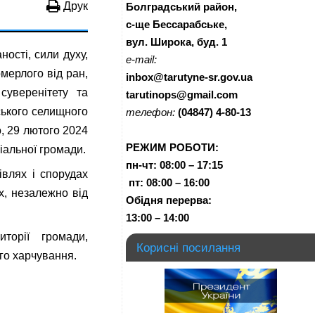
Друк
Болградський район,
с-ще Бессарабське,
вул. Широка, буд. 1
ності, сили духу,
e-mail:
ерлого від ран,
inbox@tarutyne-sr.gov.ua
суверенітету та
tarutinops@gmail.com
ського селищного
телефон:
(04847) 4-80-13
, 29 лютого 2024
РЕЖИМ РОБОТИ:
іальної громади.
пн-чт:
08:00 – 17:15
івлях і спорудах
п
т:
08:00 – 16:00
х, незалежно від
Обідня перерва:
13:00 – 14:00
торії громади,
Корисні посилання
го харчування.