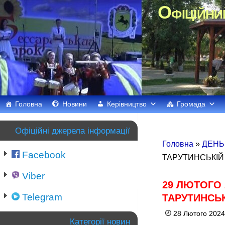
Офіційни
Головна
Новини
Керівництво
Громада
Офіційні джерела інформації
Головна
»
ДЕНЬ
Facebook
ТАРУТИНСЬКІЙ
Viber
29 ЛЮТОГО
Telegram
ТАРУТИНСЬК
28 Лютого 2024
Категорії новин