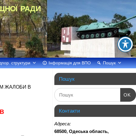
щної ради
дпор. структури
Інформація для ВПО
Пошук
Пошук
ЕМ ЖАЛОБИ В
OK
Контакти
 В
Адреса:
68500, Одеська область,