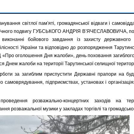
ування світлої пам'яті, громадянської відваги і самовідда
ероїчного подвигу ГУБСЬКОГО АНДРІЯ В'ЯЧЕСЛАВОВИЧА, пом
виконанні бойового завдання із захисту державного 
цілісності України та відповідно до розпорядження Тарутин
«Про оголошення Дня жалоби», день поховання загиблого
ся Днем жалоби на території Тарутинської селищної територ
рботи за загиблим приспустити Державні прапори на буд
го самоврядування, підприємствах, установах і організація
роведення розважально-концертних заходів на тери
ання розважальної музики у закладах торгівлі та громадсько