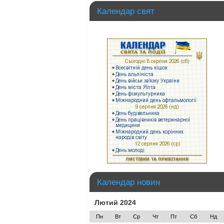
Календар свят
Календар новин
Лютий 2024
Пн
Вт
Ср
Чт
Пт
Сб
Нд