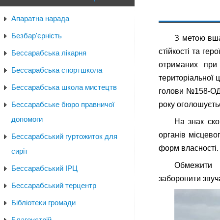
Апаратна нарада
Безбар'єрність
З метою вшан
стійкості та г
Бессарабська лікарня
отриманих при 
Бессарабська спортшкола
територіальної 
Бессарабська школа мистецтв
голови №158-ОД 
Бессарабське бюро правничої
року оголошуєть
допомоги
На знак ско
органів місцево
Бессарабський гуртожиток для
форм власності.
сиріт
Обмежити п
Бессарабський ІРЦ
заборонити звуч
Бессарабський терцентр
Бібліотеки громади
Благоустрій