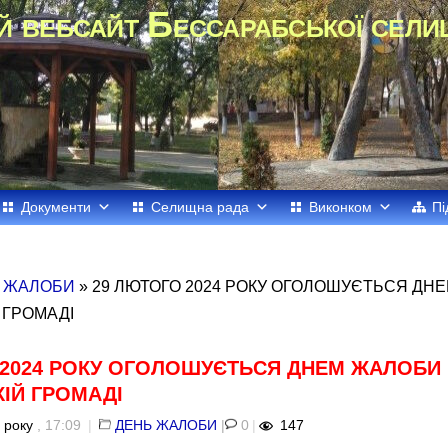
й вебсайт Бессарабської сели
Документи
Селищна рада
Виконком
Пі
 ЖАЛОБИ
» 29 ЛЮТОГО 2024 РОКУ ОГОЛОШУЄТЬСЯ ДН
 ГРОМАДІ
 2024 РОКУ ОГОЛОШУЄТЬСЯ ДНЕМ ЖАЛОБИ
ІЙ ГРОМАДІ
 року
, 17:09
|
ДЕНЬ ЖАЛОБИ
|
0
|
147