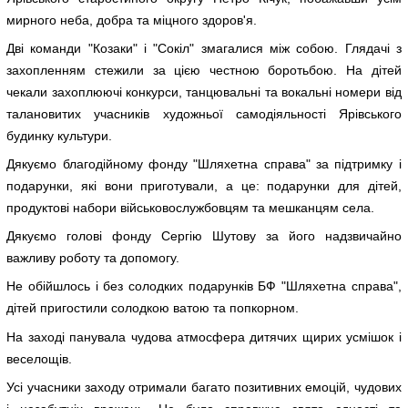
мирного неба, добра та міцного здоров'я.
Дві команди "Козаки" і "Сокіл" змагалися між собою. Глядачі з
захопленням стежили за цією честною боротьбою. На дітей
чекали захоплюючі конкурси, танцювальні та вокальні номери від
талановитих учасників художньої самодіяльності Ярівського
будинку культури.
Дякуємо благодійному фонду "Шляхетна справа" за підтримку і
подарунки, які вони приготували, а це: подарунки для дітей,
продуктові набори військовослужбовцям та мешканцям села.
Дякуємо голові фонду Сергію Шутову за його надзвичайно
важливу роботу та допомогу.
Не обійшлось і без солодких подарунків БФ "Шляхетна справа",
дітей пригостили солодкою ватою та попкорном.
На заході панувала чудова атмосфера дитячих щирих усмішок і
веселощів.
Усі учасники заходу отримали багато позитивних емоцій, чудових