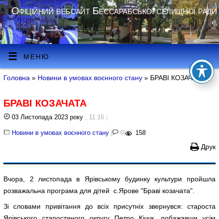
Офіційний вебсайт Бессарабської селищної ради
МЕНЮ
Головна
»
Новини в умовах воєнного стану
» БРАВІ КОЗАЧАТА
БРАВІ КОЗАЧАТА
03 Листопада 2023 року
, 11:16
|
Новини в умовах воєнного стану
|
0
|
158
Друк
Вчора, 2 листопада в Ярівському будинку культури пройшла
розважальна програма для дітей с.Ярове "Браві козачата".
Зі словами привітання до всіх присутніх звернувся: староста
Ярівського старостиного округу Петро Кічук, побажавши усім