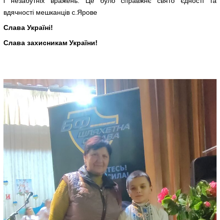
і незабутніх вражень. Це було справжнє свято єдності та
вдячності мешканців с.Ярове
Слава Україні!
Слава захисникам України!