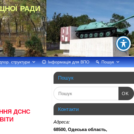
щної ради
дпор. структури
Інформація для ВПО
Пошук
Пошук
OK
Контакти
ННЯ ДСНС
ВІТИ
Адреса:
68500, Одеська область,