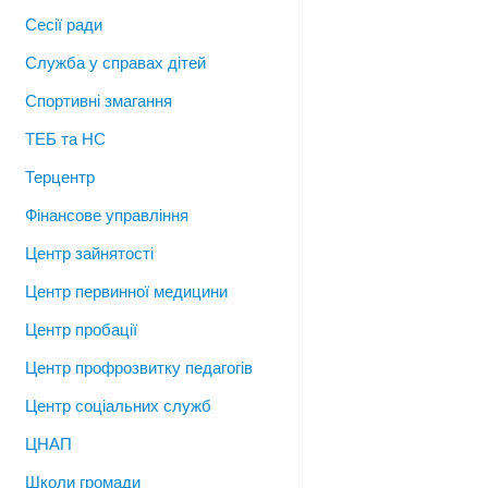
Сесії ради
Служба у справах дітей
Спортивні змагання
ТЕБ та НС
Терцентр
Фінансове управління
Центр зайнятості
Центр первинної медицини
Центр пробації
Центр профрозвитку педагогів
Центр соціальних служб
ЦНАП
Школи громади