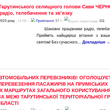
Тарутинського селищного голови Сави ЧЕРН
радіо, телебачення та зв’язку
2023 року
, 14:08
|
Привітання
|
0
|
111
Шановні працівники радіо, телебач
Прийміть найщиріші вітання з ваш
святом! Без сучасного…
Докладніше
АВТОМОБІЛЬНИХ ПЕРЕВІЗНИКІВ! ОГОЛОШУЄ
 ПЕРЕВЕЗЕННЯ ПАСАЖИРІВ НА ПРИМІСЬКИХ
Х МАРШРУТАХ ЗАГАЛЬНОГО КОРИСТУВАННЯ
А МЕЖІ ТАРУТИНСЬКОЇ ТЕРИТОРІАЛЬНОЇ 
ОБЛАСТІ