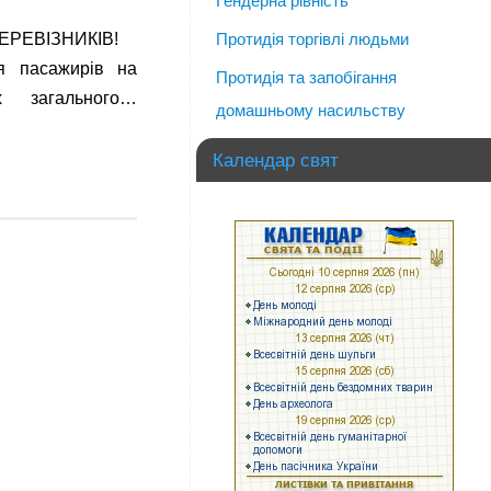
Гендерна рівність
ЕРЕВІЗНИКІВ!
Протидія торгівлі людьми
я пасажирів на
Протидія та запобігання
х загального…
домашньому насильству
Календар свят