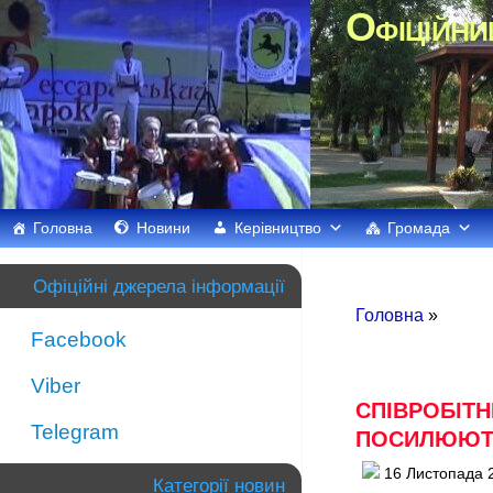
Офіційни
Головна
Новини
Керівництво
Громада
Офіційні джерела інформації
Головна
»
Facebook
Viber
СПІВРОБІТ
Telegram
ПОСИЛЮЮТЬ
16 Листопада 
Категорії новин