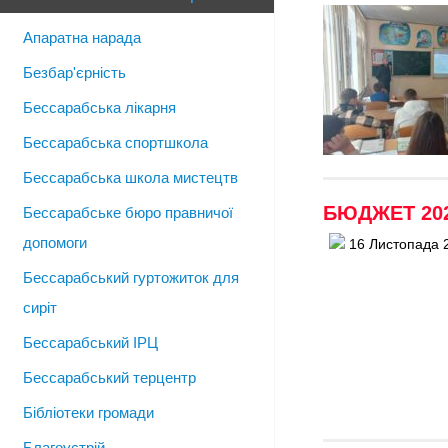
Апаратна нарада
Безбар'єрність
Бессарабська лікарня
Бессарабська спортшкола
Бессарабська школа мистецтв
БЮДЖЕТ 20
Бессарабське бюро правничої
допомоги
16 Листопада 
Бессарабський гуртожиток для
сиріт
Бессарабський ІРЦ
Бессарабський терцентр
Бібліотеки громади
Благоустрій