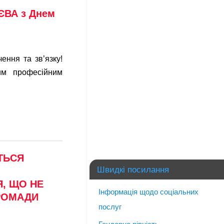
ЄВА з Днем
ення та зв’язку!
им професійним
→
ТЬСЯ
Швидкі посилання
, ЩО НЕ
Інформація щодо соціальних
ГРОМАДИ
послуг