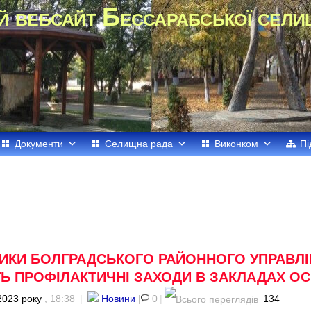
й вебсайт Бессарабської сели
Документи
Селищна рада
Виконком
Пі
НИКИ БОЛГРАДСЬКОГО РАЙОННОГО УПРАВЛІ
 ПРОФІЛАКТИЧНІ ЗАХОДИ В ЗАКЛАДАХ ОС
2023 року
, 18:38
|
Новини
|
0
|
134