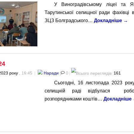
У Виноградівському ліцеї та Ярі
Тарутинської селищної ради фахівці 
ЗЦЗ Болградського…
Докладніше
→
24
2023 року
, 16:45
|
Наради
|
0
|
161
Сьогодні, 16 листопада 2023 року
селищній раді відбулася роб
розпорядниками коштів…
Докладніше