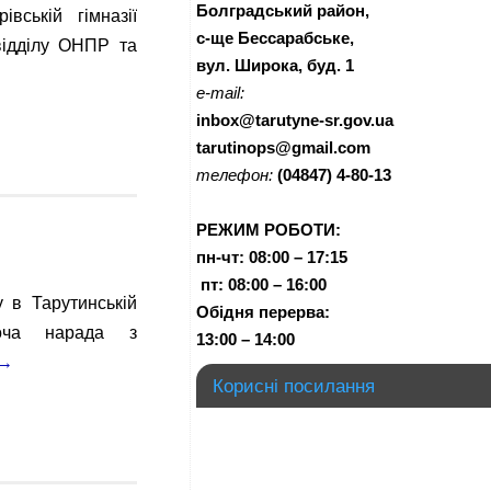
Болградський район,
вській гімназії
с-ще Бессарабське,
відділу ОНПР та
вул. Широка, буд. 1
e-mail:
inbox@tarutyne-sr.gov.ua
tarutinops@gmail.com
телефон:
(04847) 4-80-13
РЕЖИМ РОБОТИ:
пн-чт:
08:00 – 17:15
п
т:
08:00 – 16:00
 в Тарутинській
Обідня перерва:
оча нарада з
13:00 – 14:00
→
Корисні посилання