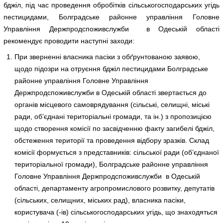
бджіл, під час проведення обробітків сільськогосподарських угідь
пестицидами, Болградське районне управління Головне
Управління Держпродспоживслужби в Одеській області
рекомендує проводити наступні заходи:
При зверненні власника пасіки з обґрунтованою заявою,
щодо підозри на отруєння бджіл пестицидами Болградське
районне управління Головне Управління
Держпродспоживслужби в Одеській області звертається до
органів місцевого самоврядування (сільські, селищні, міські
ради, об’єднані територіальні громади, та ін.) з пропозицією
щодо створення комісії по засвідченню факту загибелі бджіл,
обстеження території та проведення відбору зразків. Склад
комісії формується з представників: сільської ради (об’єднаної
територіальної громади), Болградське районне управління
Головне Управління Держпродспоживслужби в Одеській
області, департаменту агропромислового розвитку, депутатів
(сільських, селищних, міських рад), власника пасіки,
користувача (-ів) сільськогосподарських угідь, що знаходяться