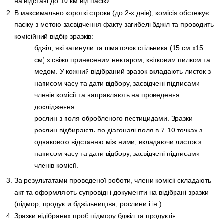
на відстані до 10 км від пасіки.
В максимально короткі строки (до 2-х днів), комісія обстежує
пасіку з метою засвідчення факту загибелі бджіл та проводить
комісійний відбір зразків:
бджіл, які загинули та шматочок стільника (15 см х15
см) з свіжо принесеним нектаром, квітковим пилком та
медом. У кожний відібраний зразок вкладають листок з
написом часу та дати відбору, засвідчені підписами
членів комісії та направляють на проведення
дослідження.
рослин з поля обробленого пестицидами. Зразки
рослин відбирають по діагоналі поля в 7-10 точках з
однаковою відстанню між ними, вкладаючи листок з
написом часу та дати відбору, засвідчені підписами
членів комісії.
За результатами проведеної роботи, члени комісії складають
акт та оформляють супровідні документи на відібрані зразки
(підмор, продукти бджільництва, рослини і ін.).
Зразки відібраних проб підмору бджіл та продуктів