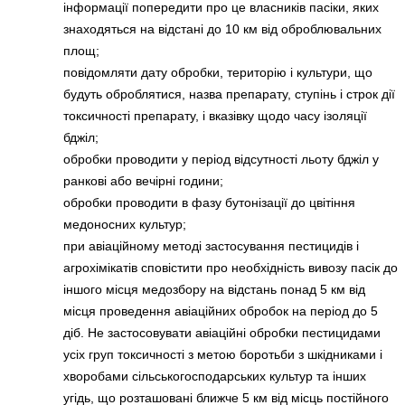
інформації попередити про це власників пасіки, яких
знаходяться на відстані до 10 км від оброблювальних
площ;
повідомляти дату обробки, територію і культури, що
будуть оброблятися, назва препарату, ступінь і строк дії
токсичності препарату, і вказівку щодо часу ізоляції
бджіл;
обробки проводити у період відсутності льоту бджіл у
ранкові або вечірні години;
обробки проводити в фазу бутонізації до цвітіння
медоносних культур;
при авіаційному методі застосування пестицидів і
агрохімікатів сповістити про необхідність вивозу пасік до
іншого місця медозбору на відстань понад 5 км від
місця проведення авіаційних обробок на період до 5
діб. Не застосовувати авіаційні обробки пестицидами
усіх груп токсичності з метою боротьби з шкідниками і
хворобами сільськогосподарських культур та інших
угідь, що розташовані ближче 5 км від місць постійного