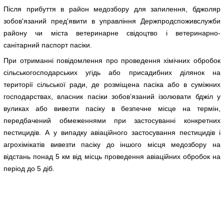
Після прибуття в район медозбору для запилення, бджоляр
зобов'язаний пред'явити в управління Держпродспоживслужби
району чи міста ветеринарне свідоцтво і ветеринарно-
санітарний паспорт пасіки.
При отриманні повідомлення про проведення хімічних обробок
сільськогосподарських угідь або присадибних ділянок на
території сільської ради, де розміщена пасіка або в суміжних
господарствах, власник пасіки зобов’язаний ізолювати бджіл у
вуликах або вивезти пасіку в безпечне місце на термін,
передбачений обмеженнями при застосуванні конкретних
пестицидів. А у випадку авіаційного застосування пестицидів і
агрохімікатів вивезти пасіку до іншого місця медозбору на
відстань понад 5 км від місць проведення авіаційних обробок на
період до 5 діб.