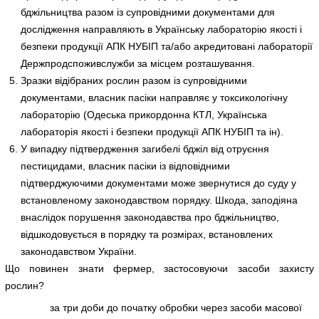
бджільництва разом із супровідними документами для
дослідження направляють в Українську лабораторію якості і
безпеки продукції АПК НУБІП та/або акредитовані лабораторії
Держпродспоживслужби за місцем розташування.
Зразки відібраних рослин разом із супровідними
документами, власник пасіки направляє у токсикологічну
лабораторію (Одеська прикордонна КТЛ, Українська
лабораторія якості і безпеки продукції АПК НУБІП та ін).
У випадку підтвердження загибелі бджіл від отруєння
пестицидами, власник пасіки із відповідними
підтверджуючими документами може звернутися до суду у
встановленому законодавством порядку. Шкода, заподіяна
внаслідок порушення законодавства про бджільництво,
відшкодовується в порядку та розмірах, встановлених
законодавством України.
Що повинен знати фермер, застосовуючи засоби захисту
рослин?
за три доби до початку обробки через засоби масової