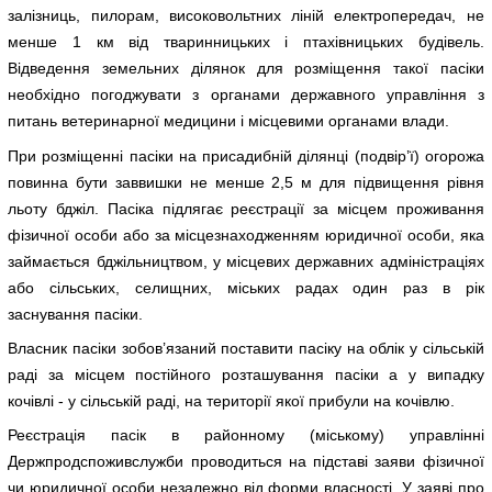
залізниць, пилорам, високовольтних ліній електропередач, не
менше 1 км від тваринницьких і птахівницьких будівель.
Відведення земельних ділянок для розміщення такої пасіки
необхідно погоджувати з органами державного управління з
питань ветеринарної медицини і місцевими органами влади.
При розміщенні пасіки на присадибній ділянці (подвір’ї) огорожа
повинна бути заввишки не менше 2,5 м для підвищення рівня
льоту бджіл. Пасіка підлягає реєстрації за місцем проживання
фізичної особи або за місцезнаходженням юридичної особи, яка
займається бджільництвом, у місцевих державних адміністраціях
або сільських, селищних, міських радах один раз в рік
заснування пасіки.
Власник пасіки зобов’язаний поставити пасіку на облік у сільській
раді за місцем постійного розташування пасіки а у випадку
кочівлі - у сільській раді, на території якої прибули на кочівлю.
Реєстрація пасік в районному (міському) управлінні
Держпродспоживслужби проводиться на підставі заяви фізичної
чи юридичної особи незалежно від форми власності. У заяві про