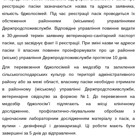
реєстрацію пасіки зазначаються назва та адреса заявника,
кількість бджолосімей. Під час реєстрації пасік проводиться їх
обстеження районними (міськими) управліннями
Держпродспоживслужби. Відповідне управління повинне видати
в 30-денний термін заявнику ветеринарно-санітарний паспорт
пасіки, що засвідчує факт її реєстрації. При зміні назви чи адреси
пасіки її власник повинен проінформувати про це районне
(міське) управління Держпродспоживслужби протягом 10 днів.
Для перевезення бджолосімей на медозбір та запилення
сільськогосподарських культур по території адміністративного
району або за межі області, власнику пасіки необхідно отримати
в районному (міському) управлінні Держпродспоживслужби,
ветеринарне свідоцтво за формою №1. До перевезення на
медозбір бджолосім’ї підлягають на місці клінічному
дослідженню, профілактично-лікувальним обробкам з
одночасним лабораторним дослідженням матеріалу з пасік, а
вулики - дезінфекції і дезакаризації. Ці роботи мають бути
завершені за 5 днів до відправлення.