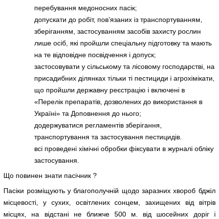
перебування медоносних пасік;
допускати до робіт, пов’язаних із транспортуванням,
зберіганням, застосуванням засобів захисту рослин
лише осіб, які пройшли спеціальну підготовку та мають
на те відповідне посвідчення і допуск;
застосовувати у сільському та лісовому господарстві, на
присадибних ділянках тільки ті пестициди і агрохімікати,
що пройшли державну реєстрацію і включені в
«Перелік препаратів, дозволених до використання в
Україні» та Доповнення до нього;
додержуватися регламентів зберігання,
транспортування та застосування пестицидів.
всі проведені хімічні обробки фіксувати в журналі обліку
застосування.
Що повинен знати пасічник ?
Пасіки розміщують у благополучній щодо заразних хвороб бджіл
місцевості, у сухих, освітлених сонцем, захищених від вітрів
місцях, на відстані не ближче 500 м. від шосейних доріг і