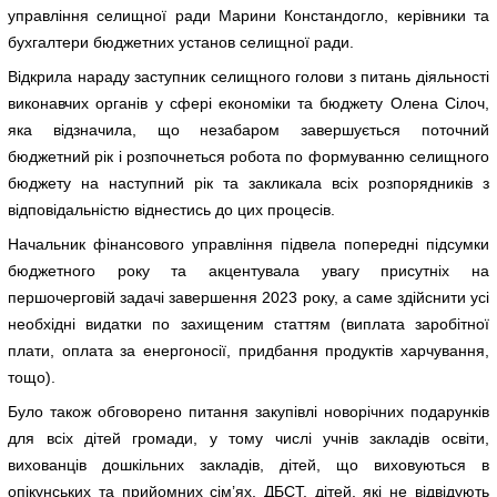
управління селищної ради Марини Констандогло, керівники та
бухгалтери бюджетних установ селищної ради.
Відкрила нараду заступник селищного голови з питань діяльності
виконавчих органів у сфері економіки та бюджету Олена Сілоч,
яка відзначила, що незабаром завершується поточний
бюджетний рік і розпочнеться робота по формуванню селищного
бюджету на наступний рік та закликала всіх розпорядників з
відповідальністю віднестись до цих процесів.
Начальник фінансового управління підвела попередні підсумки
бюджетного року та акцентувала увагу присутніх на
першочерговій задачі завершення 2023 року, а саме здійснити усі
необхідні видатки по захищеним статтям (виплата заробітної
плати, оплата за енергоносії, придбання продуктів харчування,
тощо).
Було також обговорено питання закупівлі новорічних подарунків
для всіх дітей громади, у тому числі учнів закладів освіти,
вихованців дошкільних закладів, дітей, що виховуються в
опікунських та прийомних сім’ях, ДБСТ, дітей, які не відвідують