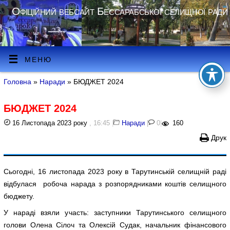
Офіційний вебсайт Бессарабської селищної ради
МЕНЮ
Головна
»
Наради
» БЮДЖЕТ 2024
БЮДЖЕТ 2024
16 Листопада 2023 року
, 16:45
|
Наради
|
0
|
160
Друк
Сьогодні, 16 листопада 2023 року в Тарутинській селищній раді
відбулася робоча нарада з розпорядниками коштів селищного
бюджету.
У нараді взяли участь: заступники Тарутинського селищного
голови Олена Сілоч та Олексій Судак, начальник фінансового