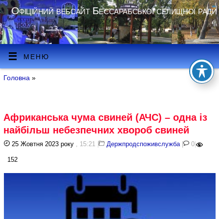
Офіційний вебсайт Бессарабської селищної ради
МЕНЮ
Головна
»
Африканська чума свиней (АЧС) – одна із
найбільш небезпечних хвороб свиней
25 Жовтня 2023 року
, 15:21
|
Держпродспоживслужба
|
0
|
152