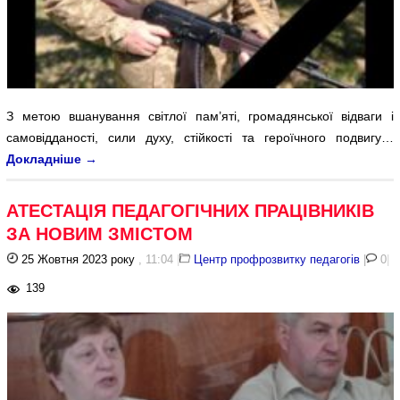
З метою вшанування світлої пам’яті, громадянської відваги і
самовідданості, сили духу, стійкості та героїчного подвигу…
Докладніше
→
АТЕСТАЦІЯ ПЕДАГОГІЧНИХ ПРАЦІВНИКІВ
ЗА НОВИМ ЗМІСТОМ
25 Жовтня 2023 року
, 11:04
|
Центр профрозвитку педагогів
|
0
|
139