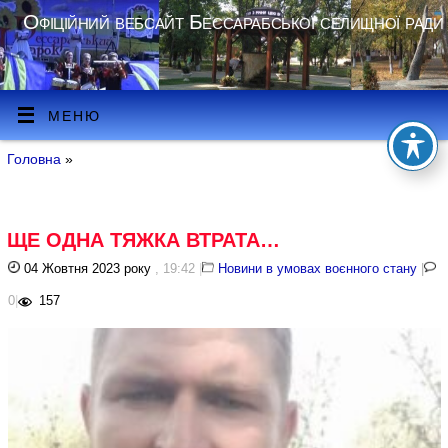
Офіційний вебсайт Бессарабської селищної ради
МЕНЮ
Головна
»
ЩЕ ОДНА ТЯЖКА ВТРАТА…
04 Жовтня 2023 року
, 19:42
|
Новини в умовах воєнного стану
|
0
|
157