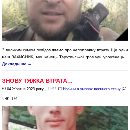
З великим сумом повідомляємо про непоправну втрату. Ще один
наш ЗАХИСНИК, мешканець Тарутинської громади уроженець…
Докладніше
→
ЗНОВУ ТЯЖКА ВТРАТА…
04 Жовтня 2023 року
, 11:53
|
Новини в умовах воєнного стану
|
0
|
174