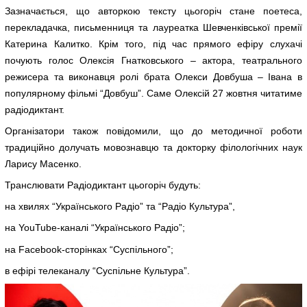
Зазначається, що авторкою тексту цьогоріч стане поетеса,
перекладачка, письменниця та лауреатка Шевченківської премії
Катерина Калитко. Крім того, під час прямого ефіру слухачі
почують голос Олексія Гнатковського – актора, театрального
режисера та виконавця ролі брата Олекси Довбуша – Івана в
популярному фільмі “Довбуш”. Саме Олексій 27 жовтня читатиме
радіодиктант.
Організатори також повідомили, що до методичної роботи
традиційно долучать мовознавцю та докторку філологічних наук
Ларису Масенко.
Транслювати Радіодиктант цьогоріч будуть:
на хвилях “Українського Радіо” та “Радіо Культура”,
на YouTube-каналі “Українського Радіо”;
на Facebook-сторінках “Суспільного”;
в ефірі телеканалу “Суспільне Культура”.