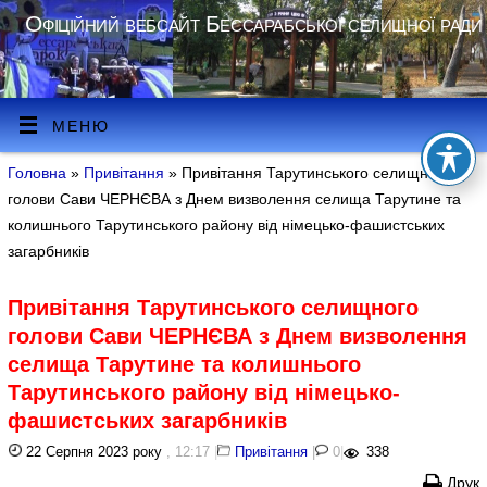
Офіційний вебсайт Бессарабської селищної ради
МЕНЮ
Головна
»
Привітання
» Привітання Тарутинського селищного
голови Сави ЧЕРНЄВА з Днем визволення селища Тарутине та
колишнього Тарутинського району від німецько-фашистських
загарбників
Привітання Тарутинського селищного
голови Сави ЧЕРНЄВА з Днем визволення
селища Тарутине та колишнього
Тарутинського району від німецько-
фашистських загарбників
22 Серпня 2023 року
, 12:17
|
Привітання
|
0
|
338
Друк