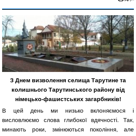
З Днем визволення селища Тарутине та
колишнього Тарутинського району від
німецько-фашистських загарбників!
В цей день ми низько вклоняємося і
висловлюємо слова глибокої вдячності. Так,
минають роки, змінюються покоління, але