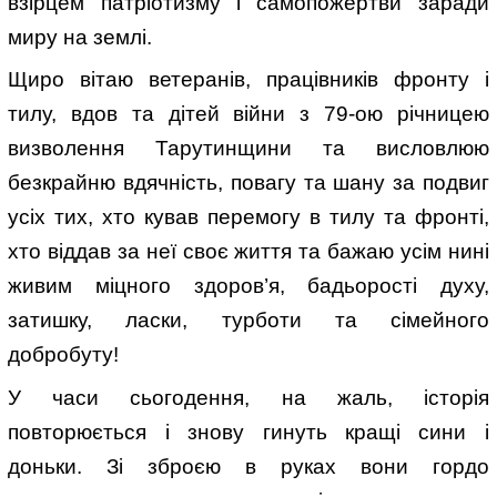
взірцем патріотизму і самопожертви заради
миру на землі.
Щиро вітаю ветеранів, працівників фронту і
тилу, вдов та дітей війни з 79-ою річницею
визволення Тарутинщини та висловлюю
безкрайню вдячність, повагу та шану за подвиг
усіх тих, хто кував перемогу в тилу та фронті,
хто віддав за неї своє життя та бажаю усім нині
живим міцного здоров’я, бадьорості духу,
затишку, ласки, турботи та сімейного
добробуту!
У часи сьогодення, на жаль, історія
повторюється і знову гинуть кращі сини і
доньки. Зі зброєю в руках вони гордо