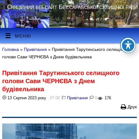
Офіційний вебсайт Бессарабської селищної ради
МЕНЮ
Головна
»
Привітання
» Привітання Тарутинського селищного
голови Сави ЧЕРНЄВА з Днем будівельника
Привітання Тарутинського селищного
голови Сави ЧЕРНЄВА з Днем
будівельника
13 Серпня 2023 року
, 07:00
|
Привітання
|
0
|
176
Друк