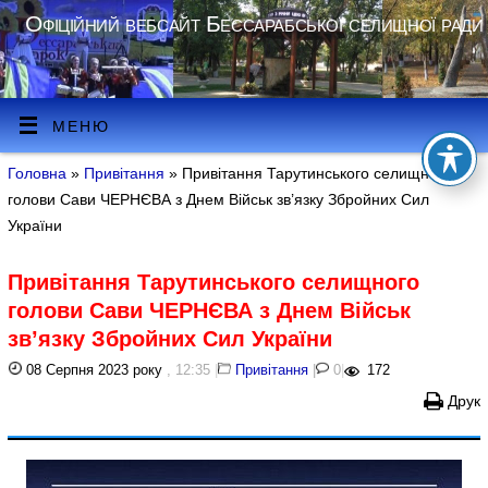
Офіційний вебсайт Бессарабської селищної ради
МЕНЮ
Головна
»
Привітання
» Привітання Тарутинського селищного
голови Сави ЧЕРНЄВА з Днем Військ зв’язку Збройних Сил
України
Привітання Тарутинського селищного
голови Сави ЧЕРНЄВА з Днем Військ
зв’язку Збройних Сил України
08 Серпня 2023 року
, 12:35
|
Привітання
|
0
|
172
Друк