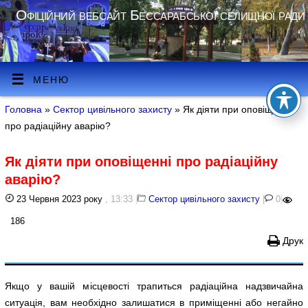
Офіційний вебсайт Бессарабської селищної ради
МЕНЮ
Головна
»
Сектор цивільного захисту
» Як діяти при оповіщенні
про радіаційну аварію?
Як діяти при оповіщенні про радіаційну
аварію?
23 Червня 2023 року
, 13:33
|
Сектор цивільного захисту
|
0
|
186
Друк
Якщо у вашій місцевості трапиться радіаційна надзвичайна
ситуація, вам необхідно залишатися в приміщенні або негайно