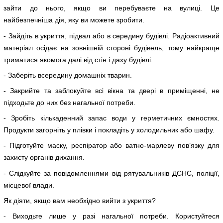
зайти до нього, якщо ви перебуваєте на вулиці. Це
найбезпечніша дія, яку ви можете зробити.
- Зайдіть в укриття, підвал або в середину будівлі. Радіоактивний
матеріал осідає на зовнішній стороні будівель, тому найкраще
триматися якомога далі від стін і даху будівлі.
- Заберіть всередину домашніх тварин.
- Закрийте та заблокуйте всі вікна та двері в приміщенні, не
підходьте до них без нагальної потреби.
- Зробіть кількаденний запас води у герметичних ємностях.
Продукти загорніть у плівки і покладіть у холодильник або шафу.
- Підготуйте маску, респіратор або ватно-марлеву пов’язку для
захисту органів дихання.
- Слідкуйте за повідомленнями від рятувальників ДСНС, поліції,
місцевої влади.
Як діяти, якщо вам необхідно вийти з укриття?
- Виходьте лише у разі нагальної потреби. Користуйтеся