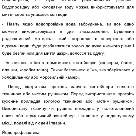
Водопровідну або колодязну воду можна використовувати для
миття себе та упаковок їжі і води.
- Навіть якщо водопровідна вода забруднена, ви все одно
можете використовувати її для знезараження. Будь-який
радіоактивний матеріал, який потрапляє в поверхневі або
підземні води, буде розбавлятися водою до дуже низького рівня і
буде безпечним для миття шкіри, волосся та одягу.
- Безпечною є їжа з герметичних контейнерів (консерви, банки,
пляшки, коробки тощо). Також безпечною є їжа, яка зберігалася у
холодильнику або морозильній камері.
- Перед відкриттям протріть харчові контейнери вологою
тканиною або чистим рушником. Перед використанням протріть
кухонне приладдя вологою тканиною або чистим рушником.
Використану тканину чи рушник покладіть у поліетиленовий
пакет або герметичний контейнер і залиште у недоступному
місці, подалі від людей і тварин.
Йодопрофілактика