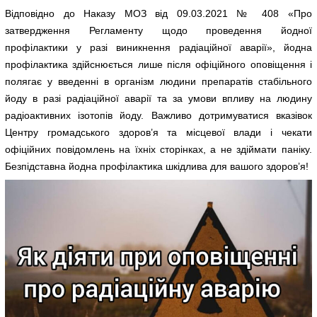
Відповідно до Наказу МОЗ від 09.03.2021 № 408 «Про
затвердження Регламенту щодо проведення йодної
профілактики у разі виникнення радіаційної аварії», йодна
профілактика здійснюється лише після офіційного оповіщення і
полягає у введенні в організм людини препаратів стабільного
йоду в разі радіаційної аварії та за умови впливу на людину
радіоактивних ізотопів йоду. Важливо дотримуватися вказівок
Центру громадського здоров’я та місцевої влади і чекати
офіційних повідомлень на їхніх сторінках, а не здіймати паніку.
Безпідставна йодна профілактика шкідлива для вашого здоров’я!