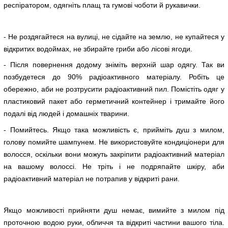
респіратором, одягніть плащ та гумові чоботи й рукавички.
- Не роздягайтеся на вулиці, не сідайте на землю, не купайтеся у
відкритих водоймах, не збирайте гриби або лісові ягоди.
- Після повернення додому зніміть верхній шар одягу. Так ви
позбудетеся до 90% радіоактивного матеріалу. Робіть це
обережно, аби не розтрусити радіоактивний пил. Помістіть одяг у
пластиковий пакет або герметичний контейнер і тримайте його
подалі від людей і домашніх тварини.
- Помийтесь. Якщо така можливість є, прийміть душ з милом,
голову помийте шампунем. Не використовуйте кондиціонери для
волосся, оскільки вони можуть закріпити радіоактивний матеріал
на вашому волоссі. Не тріть і не подряпайте шкіру, аби
радіоактивний матеріал не потрапив у відкриті рани.
Якщо можливості прийняти душ немає, вимийте з милом під
проточною водою руки, обличчя та відкриті частини вашого тіла.