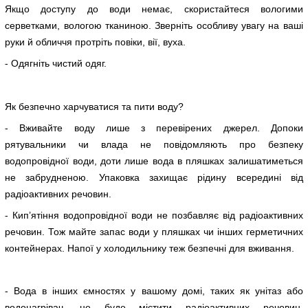
Якщо доступу до води немає, скористайтеся вологими
серветками, вологою тканиною. Зверніть особливу увагу на ваші
руки й обличчя протріть повіки, вії, вуха.
- Одягніть чистий одяг.
Як безпечно харчуватися та пити воду?
- Вживайте воду лише з перевірених джерел. Допоки
рятувальники чи влада не повідомляють про безпеку
водопровідної води, доти лише вода в пляшках залишатиметься
не забрудненою. Упаковка захищає рідину всередині від
радіоактивних речовин.
- Кип’ятіння водопровідної води не позбавляє від радіоактивних
речовин. Тож майте запас води у пляшках чи інших герметичних
контейнерах. Напої у холодильнику теж безпечні для вживання.
- Вода в інших ємностях у вашому домі, таких як унітаз або
водонагрівач, не буде містити радіоактивних речовин.