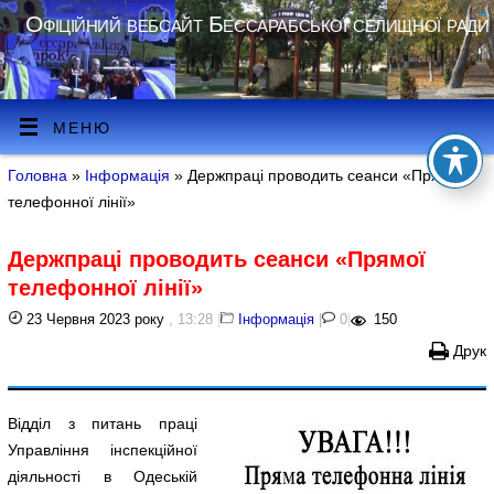
Офіційний вебсайт Бессарабської селищної ради
МЕНЮ
Головна
»
Інформація
» Держпраці проводить сеанси «Прямої
телефонної лінії»
Держпраці проводить сеанси «Прямої
телефонної лінії»
23 Червня 2023 року
, 13:28
|
Інформація
|
0
|
150
Друк
Відділ з питань праці
Управління інспекційної
діяльності в Одеській