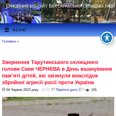
Офіційний вебсайт Бессарабської селищної ради
МЕНЮ
Головна
»
Звернення Тарутинського селищного
голови Сави ЧЕРНЄВА в День вшанування
пам’яті дітей, які загинули внаслідок
збройної агресії росії проти України
04 Червня 2023 року
, 14:22
|
Пам'ятні дати
|
0
|
155