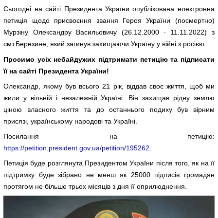
Сьогодні на сайті Президента України опублікована електронна
петиція щодо присвоєння звання Героя України (посмертно)
Мурзіну Олександру Васильовичу (26.12.2000 - 11.11.2022) з
смт.Березине, який загинув захищаючи Україну у війні з росією.
Просимо усіх небайдужих підтримати петицію та підписати
її на сайті Президента України!
Олександр, якому був всього 21 рік, віддав своє життя, щоб ми
жили у вільній і незалежній Україні. Він захищав рідну землю
ціною власного життя та до останнього подиху був вірним
присязі, українському народові та Україні.
Посилання на петицію:
https://petition.president.gov.ua/petition/195262
.
Петиція буде розглянута Президентом України після того, як на її
підтримку буде зібрано не менш як 25000 підписів громадян
протягом не більше трьох місяців з дня її оприлюднення.