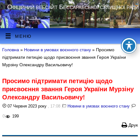
Офіційний вебсайт Бессарабської селищної ради
МЕНЮ
Головна
»
Новини в умовах воєнного стану
» Просимо
підтримати петицію щодо присвоєння звання Героя України
Мурзіну Олександру Васильовичу!
Просимо підтримати петицію щодо
присвоєння звання Героя України Мурзіну
Олександру Васильовичу!
07 Червня 2023 року
, 17:08
|
Новини в умовах воєнного стану
|
0
|
199
Друк